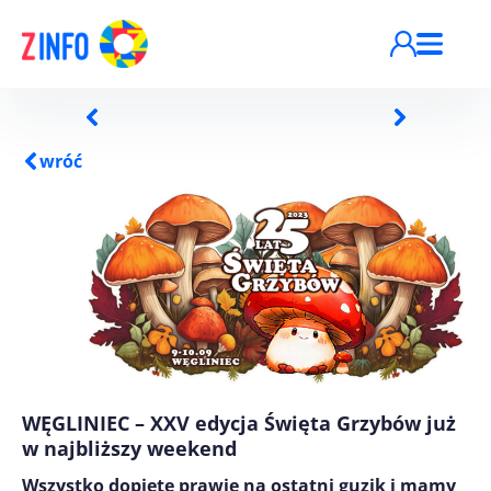
Przejdź do treści
wróć
WĘGLINIEC – XXV edycja Święta Grzybów już
w najbliższy weekend
Wszystko dopięte prawie na ostatni guzik i mamy