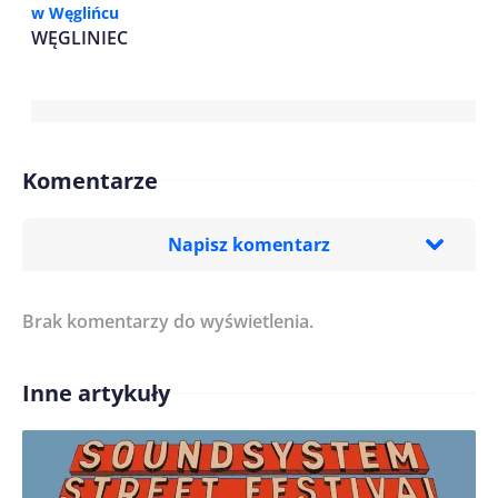
w Węglińcu
WĘGLINIEC
Komentarze
Napisz komentarz
Brak komentarzy do wyświetlenia.
Imię/ Nick*
Inne artykuły
Treść komentarza*