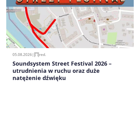
Zapamiętaj moje dane w tej przeglądarce podczas
pisania kolejnych komentarzy.
05.08.2026
|
red.
Soundsystem Street Festival 2026 –
utrudnienia w ruchu oraz duże
natężenie dźwięku