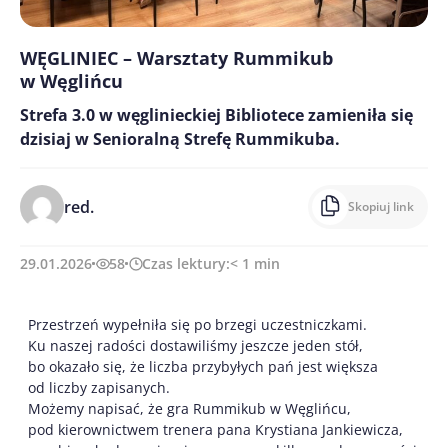
WĘGLINIEC – Warsztaty Rummikub
w Węglińcu
Strefa 3.0 w węglinieckiej Bibliotece zamieniła się
dzisiaj w Senioralną Strefę Rummikuba.
red.
Skopiuj link
29.01.2026
58
Czas lektury:
< 1
min
Przestrzeń wypełniła się po brzegi uczestniczkami.
Ku naszej radości dostawiliśmy jeszcze jeden stół,
bo okazało się, że liczba przybyłych pań jest większa
od liczby zapisanych.
Możemy napisać, że gra Rummikub w Węglińcu,
pod kierownictwem trenera pana Krystiana Jankiewicza,