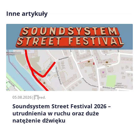
Inne artykuły
Treść komentarza*
Zapamiętaj moje dane w tej przeglądarce podczas
pisania kolejnych komentarzy.
05.08.2026
|
red.
Soundsystem Street Festival 2026 –
utrudnienia w ruchu oraz duże
natężenie dźwięku