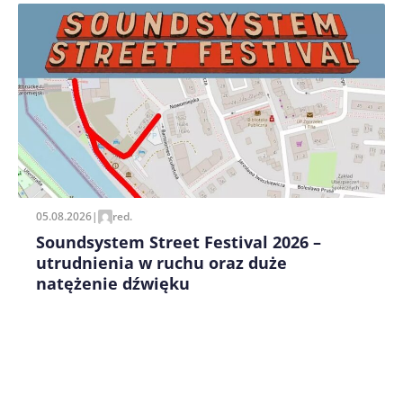
Zapamiętaj moje dane w tej przeglądarce podczas
pisania kolejnych komentarzy.
05.08.2026
|
red.
Soundsystem Street Festival 2026 –
utrudnienia w ruchu oraz duże
natężenie dźwięku