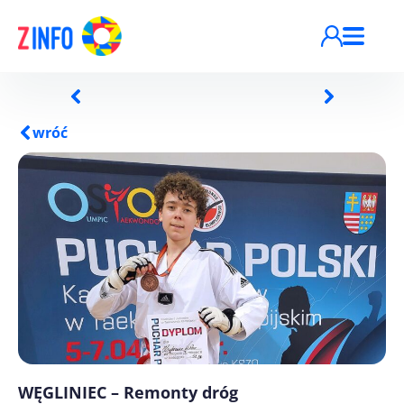
Przejdź do treści
wróć
WĘGLINIEC – Remonty dróg