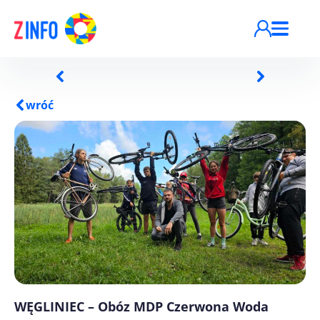
Przejdź do treści
wróć
WĘGLINIEC – Obóz MDP Czerwona Woda