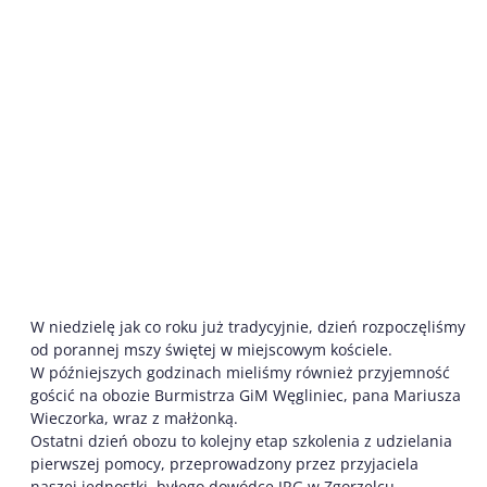
W niedzielę jak co roku już tradycyjnie, dzień rozpoczęliśmy
od porannej mszy świętej w miejscowym kościele.
W późniejszych godzinach mieliśmy również przyjemność
gościć na obozie Burmistrza GiM Węgliniec, pana Mariusza
Wieczorka, wraz z małżonką.
Ostatni dzień obozu to kolejny etap szkolenia z udzielania
pierwszej pomocy, przeprowadzony przez przyjaciela
naszej jednostki, byłego dowódcę JRG w Zgorzelcu,