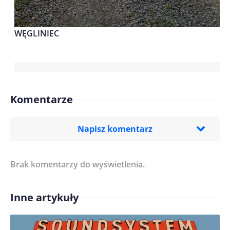
WĘGLINIEC
Komentarze
Napisz komentarz
Brak komentarzy do wyświetlenia.
Imię/ Nick*
Inne artykuły
Treść komentarza*