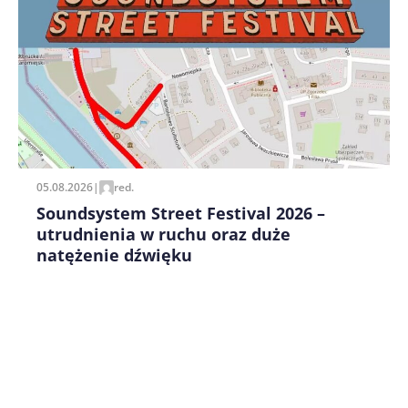
Zapamiętaj moje dane w tej przeglądarce podczas
pisania kolejnych komentarzy.
05.08.2026
|
red.
Soundsystem Street Festival 2026 –
utrudnienia w ruchu oraz duże
natężenie dźwięku