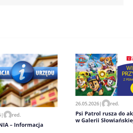
zeglądarce podczas pisania
26.05.2026
|
red.
Psi Patrol rusza do ak
6
|
red.
w Galerii Słowiańskie
IA – Informacja