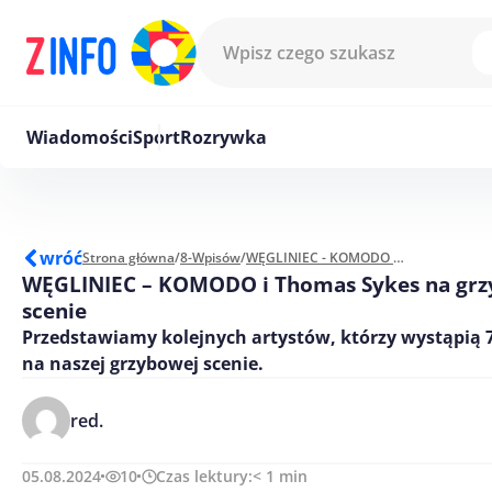
Przejdź do treści
Wiadomości
Sport
Rozrywka
wróć
Strona główna
/
8-Wpisów
/
WĘGLINIEC - KOMODO i Thomas Sykes na grzybowej scenie
WĘGLINIEC – KOMODO i Thomas Sykes na grz
scenie
Przedstawiamy kolejnych artystów, którzy wystąpią 
na naszej grzybowej scenie.
red.
05.08.2024
10
Czas lektury:
< 1
min