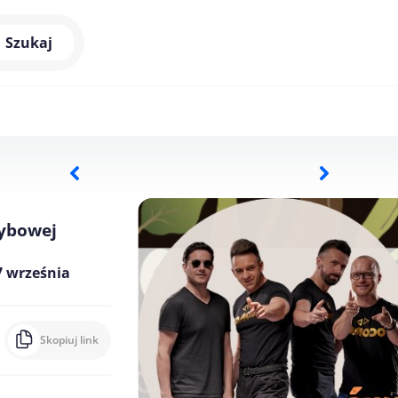
Szukaj
ybowej
7 września
Skopiuj link