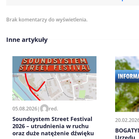
Brak komentarzy do wyświetlenia.
Imię/ Nick*
Inne artykuły
Treść komentarza*
Zapamiętaj moje dane w tej pr
05.08.2026
|
red.
kolejnych komentarzy.
Soundsystem Street Festival
20.02.202
2026 – utrudnienia w ruchu
BOGATYN
oraz duże natężenie dźwięku
Urzędu