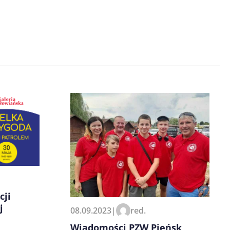
cji
j
08.09.2023
|
red.
Wiadomości PZW Pieńsk