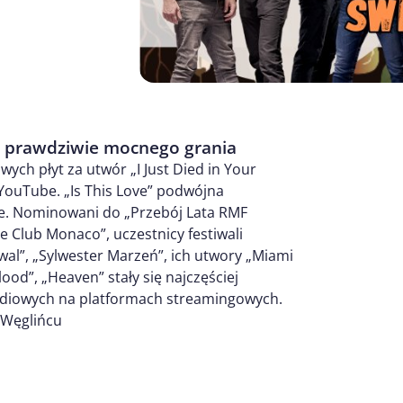
 prawdziwie mocnego grania
ch płyt za utwór „I Just Died in Your
YouTube. „Is This Love” podwójna
be. Nominowani do „Przebój Lata RMF
e Club Monaco”, uczestnicy festiwali
wal”, „Sylwester Marzeń”, ich utwory „Miami
ood”, „Heaven” stały się najczęściej
diowych na platformach streamingowych.
 Węglińcu