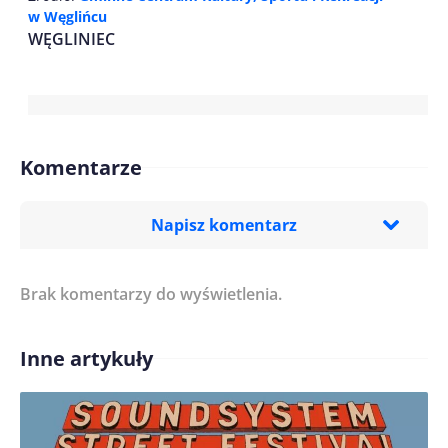
w Węglińcu
WĘGLINIEC
Komentarze
Napisz komentarz
Brak komentarzy do wyświetlenia.
Imię/ Nick*
Inne artykuły
Treść komentarza*