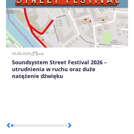
Zapamiętaj moje dane w tej przeglądarce podczas
pisania kolejnych komentarzy.
05.08.2026
|
red.
Soundsystem Street Festival 2026 –
utrudnienia w ruchu oraz duże
natężenie dźwięku