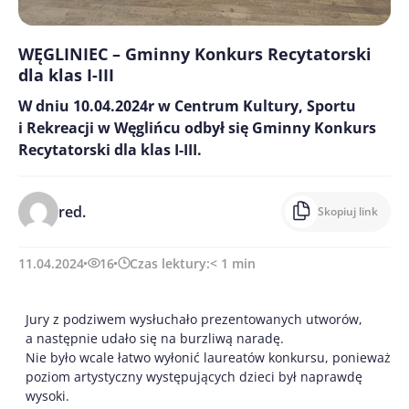
WĘGLINIEC – Gminny Konkurs Recytatorski
dla klas I-III
W dniu 10.04.2024r w Centrum Kultury, Sportu
i Rekreacji w Węglińcu odbył się Gminny Konkurs
Recytatorski dla klas I-III.
red.
Skopiuj link
11.04.2024
16
Czas lektury:
< 1
min
Jury z podziwem wysłuchało prezentowanych utworów,
a następnie udało się na burzliwą naradę.
Nie było wcale łatwo wyłonić laureatów konkursu, ponieważ
poziom artystyczny występujących dzieci był naprawdę
wysoki.