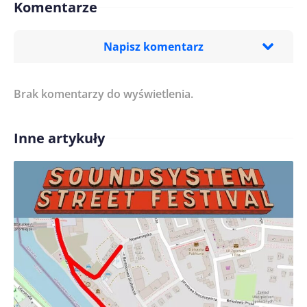
Komentarze
Napisz komentarz
Brak komentarzy do wyświetlenia.
Imię/ Nick*
Inne artykuły
Treść komentarza*
Zapamiętaj moje dane w tej przeglądarce podczas
pisania kolejnych komentarzy.