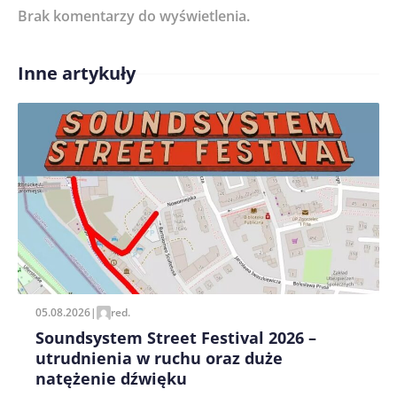
Brak komentarzy do wyświetlenia.
Imię/ Nick*
Inne artykuły
Treść komentarza*
Zapamiętaj moje dane w tej przeglądarce podczas
pisania kolejnych komentarzy.
05.08.2026
|
red.
Soundsystem Street Festival 2026 –
utrudnienia w ruchu oraz duże
natężenie dźwięku