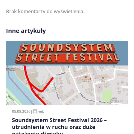
Brak komentarzy do wyświetlenia.
Imię/ Nick*
Inne artykuły
Treść komentarza*
Zapamiętaj moje dane w tej przeglądarce podczas
pisania kolejnych komentarzy.
05.08.2026
|
red.
Soundsystem Street Festival 2026 –
utrudnienia w ruchu oraz duże
natężenie dźwięku