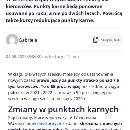
kierowców. Punkty karne będą ponownie
usuwane po roku, a nie po dwóch latach. Powrócą
także kursy redukujące punkty karne.
Gabriela
Skopiuj link
04.09.2023
8
Czas lektury:
< 1
min
W ciągu pierwszych sześciu miesięcy od ustanowienia
nowych zasad
prawo jazdy za punkty straciło ponad 7,5
tys. kierowców. To o 55 proc. więcej
niż średnio w ciągu
półrocza w 2021 i 2022 r. oraz aż o 90 proc. więcej niż
średnio w ciągu sześciu miesięcy 2020 r.
Zmiany w punktach karnych
Stąd zmiany, które wejdą w życie 17 września.
Ważność
punktów karnych
zostanie
skrócona z obecnych
dwóch lat do jednego roku.
Co ważne w ten sposób będą