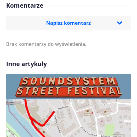
Komentarze
Napisz komentarz
Brak komentarzy do wyświetlenia.
Imię/ Nick*
Inne artykuły
Treść komentarza*
Zapamiętaj moje dane w tej przeglądarce podczas
pisania kolejnych komentarzy.