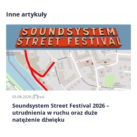
Inne artykuły
Treść komentarza*
Zapamiętaj moje dane w tej przeglądarce podczas
pisania kolejnych komentarzy.
05.08.2026
|
red.
Soundsystem Street Festival 2026 –
utrudnienia w ruchu oraz duże
natężenie dźwięku