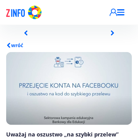
Przejdź do treści
wróć
Uważaj na oszustwo „na szybki przelew”