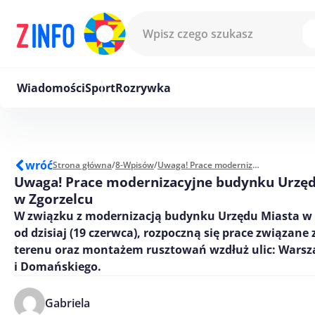
Przejdź do treści
Wiadomości
Sport
Rozrywka
wróć
Strona główna
/
8-Wpisów
/
Uwaga! Prace modernizacyjne budynku Urzędu Miasta w Zgorzelcu
Uwaga! Prace modernizacyjne budynku Urzęd
w Zgorzelcu
W związku z modernizacją budynku Urzędu Miasta w 
od dzisiaj (19 czerwca), rozpoczną się prace związan
terenu oraz montażem rusztowań wzdłuż ulic: Wars
i Domańskiego.
Gabriela