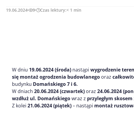
19.06.2024
9
Czas lektury:
< 1
min
W dniu
19.06.2024 (środa)
nastąpi
wygrodzenie teren
się montaż ogrodzenia budowlanego
oraz
całkowit
budynku
Domańskiego 7 i 6.
W dniach
20.06.2024 (czwartek)
oraz
24.06.2024 (pon
wzdłuż ul. Domańskiego
wraz z
przyległym skosem z
Z kolei
21.06.2024 (piątek)
– nastąpi
montaż rusztowa