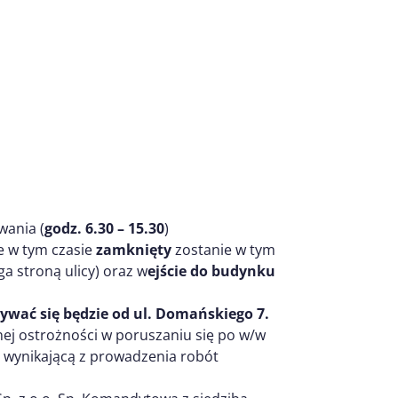
wania (
godz. 6.30 – 15.30
)
e w tym czasie
zamknięty
zostanie w tym
ga stroną ulicy) oraz w
ejście do budynku
wać się będzie od ul. Domańskiego 7.
ej ostrożności w poruszaniu się po w/w
ć wynikającą z prowadzenia robót