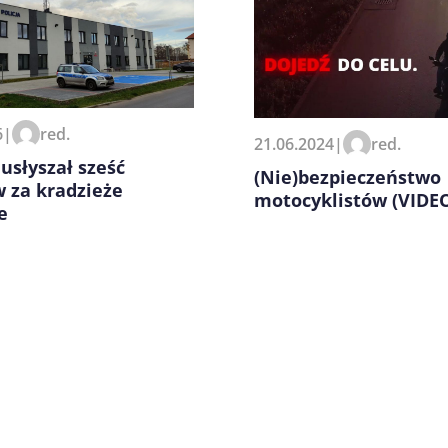
6
|
red.
21.06.2024
|
red.
zeglądarce podczas pisania
 usłyszał sześć
(Nie)bezpieczeństwo
 za kradzieże
motocyklistów (VIDE
e