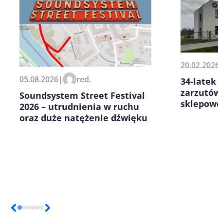
20.02.202
Zapamiętaj moje dane w tej pr
05.08.2026
|
red.
34-latek
kolejnych komentarzy.
zarzutów
Soundsystem Street Festival
sklepow
2026 – utrudnienia w ruchu
oraz duże natężenie dźwięku