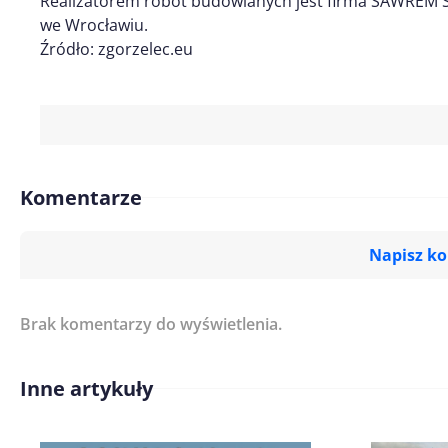
Realizatorem robót budowlanych jest firma SAWREM Sp
we Wrocławiu.
Źródło: zgorzelec.eu
Komentarze
Napisz k
Brak komentarzy do wyświetlenia.
Imię/ Nick*
Inne artykuły
Treść komentarza*