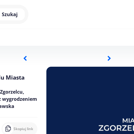
Szukaj
u Miasta
Zgorzelcu,
e z wygrodzeniem
zawska
Skopiuj link