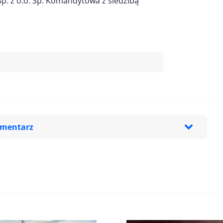
. z o.o. Sp. Komandytowa z siedzibą
omentarz