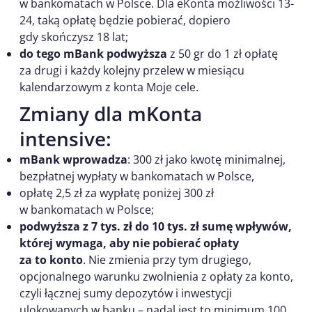
w bankomatach w Polsce. Dla eKonta możliwości 13-
24, taką opłatę będzie pobierać, dopiero
gdy skończysz 18 lat;
do tego mBank podwyższa
z 50 gr do 1 zł opłatę
za drugi i każdy kolejny przelew w miesiącu
kalendarzowym z konta Moje cele.
Zmiany dla mKonta
intensive:
mBank wprowadza
: 300 zł jako kwotę minimalnej,
bezpłatnej wypłaty w bankomatach w Polsce,
opłatę 2,5 zł za wypłatę poniżej 300 zł
w bankomatach w Polsce;
podwyższa z 7 tys. zł do 10 tys. zł sumę wpływów,
której wymaga, aby nie pobierać opłaty
za to konto
. Nie zmienia przy tym drugiego,
opcjonalnego warunku zwolnienia z opłaty za konto,
czyli łącznej sumy depozytów i inwestycji
ulokowanych w banku – nadal jest to minimum 100