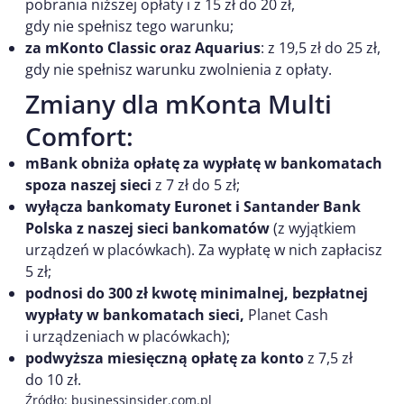
pobrania niższej opłaty i z 15 zł do 20 zł,
gdy nie spełnisz tego warunku;
za mKonto Classic oraz Aquarius
: z 19,5 zł do 25 zł,
gdy nie spełnisz warunku zwolnienia z opłaty.
Zmiany dla mKonta Multi
Comfort:
mBank obniża opłatę za wypłatę w bankomatach
spoza naszej sieci
z 7 zł do 5 zł;
wyłącza bankomaty Euronet i Santander Bank
Polska z naszej sieci bankomatów
(z wyjątkiem
urządzeń w placówkach). Za wypłatę w nich zapłacisz
5 zł;
podnosi do 300 zł kwotę minimalnej, bezpłatnej
wypłaty w
bankomatach sieci,
Planet Cash
i urządzeniach w placówkach);
podwyższa miesięczną opłatę za konto
z 7,5 zł
do 10 zł.
Źródło: businessinsider.com.pl