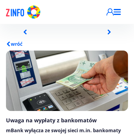
Przejdź do treści
wróć
Uwaga na wypłaty z bankomatów
mBank wyłącza ze swojej sieci m.in. bankomaty