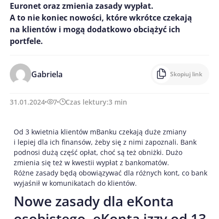
Euronet oraz zmienia zasady wypłat.
A to nie koniec nowości, które wkrótce czekają
na klientów i mogą dodatkowo obciążyć ich
portfele.
Gabriela
Skopiuj link
31.01.2024
7
Czas lektury:
3
min
Od 3 kwietnia klientów mBanku czekają duże zmiany
i lepiej dla ich finansów, żeby się z nimi zapoznali. Bank
podnosi dużą część opłat, choć są też obniżki. Dużo
zmienia się też w kwestii wypłat z bankomatów.
Różne zasady będą obowiązywać dla różnych kont, co bank
wyjaśnił w komunikatach do klientów.
Nowe zasady dla eKonta
osobistego, eKonta izzy od 13