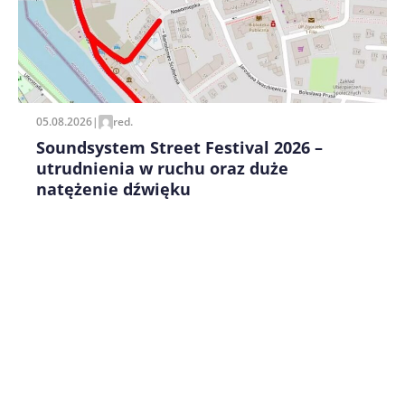
Zapamiętaj moje dane w tej przeglądarce podczas
pisania kolejnych komentarzy.
05.08.2026
|
red.
Soundsystem Street Festival 2026 –
utrudnienia w ruchu oraz duże
natężenie dźwięku