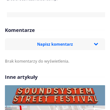
Komentarze
Napisz komentarz
Brak komentarzy do wyświetlenia.
Imię/ Nick*
Inne artykuły
Treść komentarza*