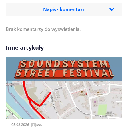
Napisz komentarz
Brak komentarzy do wyświetlenia.
Imię/ Nick*
Inne artykuły
Treść komentarza*
Zapamiętaj moje dane w tej przeglądarce podczas
pisania kolejnych komentarzy.
05.08.2026
|
red.