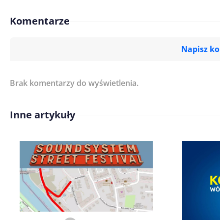
Komentarze
Napisz k
Brak komentarzy do wyświetlenia.
Imię/ Nick*
Inne artykuły
Treść komentarza*
Zapamiętaj moje dane w tej pr