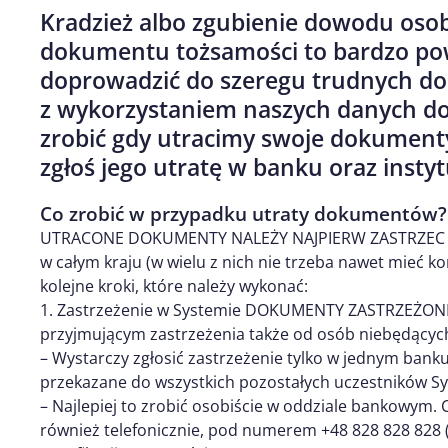
Kradzież albo zgubienie dowodu osob
dokumentu tożsamości to bardzo p
doprowadzić do szeregu trudnych do 
z wykorzystaniem naszych danych do
zrobić gdy utracimy swoje dokumenty?
zgłoś jego utratę w banku oraz instyt
Co zrobić w przypadku utraty dokumentów?
UTRACONE DOKUMENTY NALEŻY NAJPIERW ZASTRZEC W B
w całym kraju (w wielu z nich nie trzeba nawet mieć 
kolejne kroki, które należy wykonać:
1. Zastrzeżenie w Systemie DOKUMENTY ZASTRZEŻON
przyjmującym zastrzeżenia także od osób niebędących
– Wystarczy zgłosić zastrzeżenie tylko w jednym bank
przekazane do wszystkich pozostałych uczestników S
– Najlepiej to zrobić osobiście w oddziale bankowym.
również telefonicznie, pod numerem +48 828 828 828 (