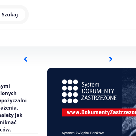
Szukaj
nymi
pionych
ypożyczalni
ażenia.
ależy jak
uniknąć
pców.