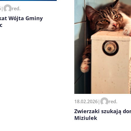
5
|
red.
at Wójta Gminy
c
18.02.2026
|
red.
Zwierzaki szukają do
Miziulek