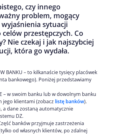
istego, czy innego
oważny problem, mogący
wyjaśnienia sytuacji
 celów przestępczych. Co
 Nie czekaj i jak najszybciej
ucji, która go wydała.
ANKU – to kilkanaście tysięcy placówek
konta bankowego). Poniżej przedstawiamy
E – w swoim banku lub w dowolnym banku
 jego klientami (zobacz
listę banków
).
u, a dane zostaną automatycznie
ystemu DZ.
 Część banków przyjmuje zastrzeżenia
tylko od własnych klientów, po zdalnej