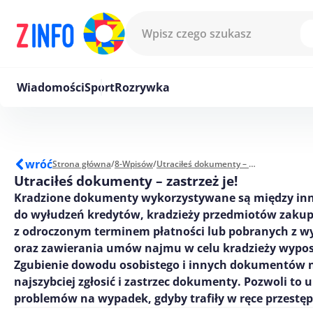
Przejdź do treści
Wiadomości
Sport
Rozrywka
wróć
Strona główna
/
8-Wpisów
/
Utraciłeś dokumenty – zastrzeż je!
Utraciłeś dokumenty – zastrzeż je!
Kradzione dokumenty wykorzystywane są między in
do wyłudzeń kredytów, kradzieży przedmiotów zaku
z odroczonym terminem płatności lub pobranych z w
oraz zawierania umów najmu w celu kradzieży wypos
Zgubienie dowodu osobistego i innych dokumentów n
najszybciej zgłosić i zastrzec dokumenty. Pozwoli to 
problemów na wypadek, gdyby trafiły w ręce przestę