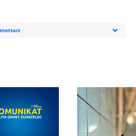
omentarz
zeglądarce podczas pisania