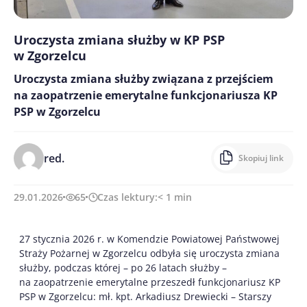
Uroczysta zmiana służby w KP PSP
w Zgorzelcu
Uroczysta zmiana służby związana z przejściem
na zaopatrzenie emerytalne funkcjonariusza KP
PSP w Zgorzelcu
red.
Skopiuj link
29.01.2026
65
Czas lektury:
< 1
min
27 stycznia 2026 r. w Komendzie Powiatowej Państwowej
Straży Pożarnej w Zgorzelcu odbyła się uroczysta zmiana
służby, podczas której – po 26 latach służby –
na zaopatrzenie emerytalne przeszedł funkcjonariusz KP
PSP w Zgorzelcu: mł. kpt. Arkadiusz Drewiecki – Starszy