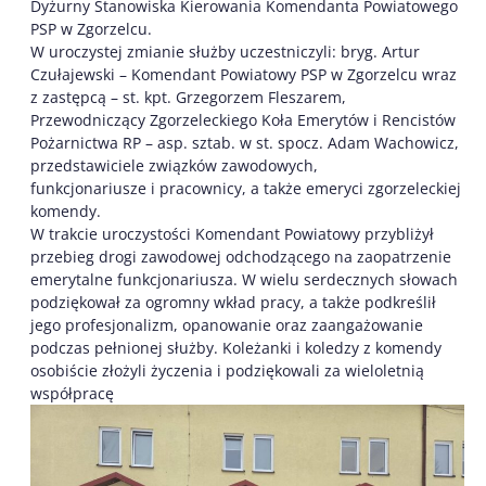
Dyżurny Stanowiska Kierowania Komendanta Powiatowego
PSP w Zgorzelcu.
W uroczystej zmianie służby uczestniczyli: bryg. Artur
Czułajewski – Komendant Powiatowy PSP w Zgorzelcu wraz
z zastępcą – st. kpt. Grzegorzem Fleszarem,
Przewodniczący Zgorzeleckiego Koła Emerytów i Rencistów
Pożarnictwa RP – asp. sztab. w st. spocz. Adam Wachowicz,
przedstawiciele związków zawodowych,
funkcjonariusze i pracownicy, a także emeryci zgorzeleckiej
komendy.
W trakcie uroczystości Komendant Powiatowy przybliżył
przebieg drogi zawodowej odchodzącego na zaopatrzenie
emerytalne funkcjonariusza. W wielu serdecznych słowach
podziękował za ogromny wkład pracy, a także podkreślił
jego profesjonalizm, opanowanie oraz zaangażowanie
podczas pełnionej służby. Koleżanki i koledzy z komendy
osobiście złożyli życzenia i podziękowali za wieloletnią
współpracę