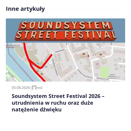
Inne artykuły
Treść komentarza*
Zapamiętaj moje dane w tej przeglądarce podczas
pisania kolejnych komentarzy.
05.08.2026
|
red.
Soundsystem Street Festival 2026 –
utrudnienia w ruchu oraz duże
natężenie dźwięku