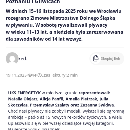
Poznaniu i Gliwicach
W dniach 15–16 listopada 2025 roku we Wrocławiu
rozegrano Zimowe Mistrzostwa Dolnego Śląska
w pływaniu. W sobotę rywalizowali pływacy
w wieku 11–13 lat, a niedziela była zarezerwowana
dla zawodników od 14 lat wzwyż.
red.
Skopiuj link
19.11.2025
44
Czas lektury:
2
min
UKS ENERGETYK
w młodszej grupie
reprezentowali:
Natalia Olejarz, Alicja Panfil, Amelia Pietrzak, Julia
Skoczylas, Przemysław Szalaty oraz Zuzanna Świdwa
.
Choć nasi pływacy nie zdobyli medali, wykazali się ogromną
ambicją – padło aż 15 nowych rekordów życiowych, a wielu
uplasowało się w pierwszej dziesiątce swojej kategorii.
Najlepsze wyniki osiągnęli: