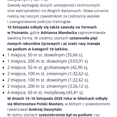
Zawody wymagały dużych umiejętności technicznych
oraz wytrzymałości na długich dystansach. Słowa uznania
należą się naszym zawodnikom za codzienny wysiłek
i zaangażowanie podczas treningów.
15 listopada odbyły się także zawody na Termach
w Poznaniu
, gdzie
Adrianna Mandecka
zaprezentowała
świetną formę. W siedmiu startach
ustanowiła pięć
nowych rekordów życiowych i aż sześć razy stanęła
na podium w kategorii 10-latków.
1 miejsce, 50 m st. dowolnym (35,66 s),
1 miejsce, 200 m st. dowolnym (3:03,91 s)
2 miejsce, 50 m st. grzbietowym (42,90 s),
2 miejsce, 100 m st. zmiennym (1:32,62 s),
2 miejsce, 100 m st. dowolnym (1:22,62 s),
2 miejsce, 200 m st. zmiennym (3:26,12 s),
4 miejsce, 50 m st. motylkowy (43,41 s),
W dniach 14–16 listopada 2025 roku w Gliwicach odbyły
się Mistrzostwa Polski Masters,
w których z powodzeniem
rywalizował
Andrzej Daszyński
.
W ośmiu startach
sześciokrotnie
był na podium
: raz