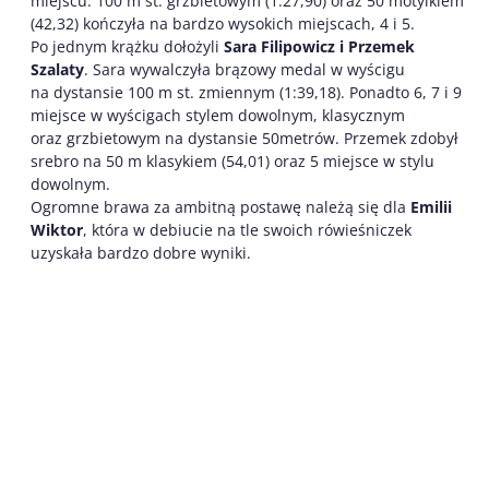
miejscu. 100 m st. grzbietowym (1:27,90) oraz 50 motylkiem
(42,32) kończyła na bardzo wysokich miejscach, 4 i 5.
Po jednym krążku dołożyli
Sara Filipowicz i Przemek
Szalaty
. Sara wywalczyła brązowy medal w wyścigu
na dystansie 100 m st. zmiennym (1:39,18). Ponadto 6, 7 i 9
miejsce w wyścigach stylem dowolnym, klasycznym
oraz grzbietowym na dystansie 50metrów. Przemek zdobył
srebro na 50 m klasykiem (54,01) oraz 5 miejsce w stylu
dowolnym.
Ogromne brawa za ambitną postawę należą się dla
Emilii
Wiktor
, która w debiucie na tle swoich rówieśniczek
uzyskała bardzo dobre wyniki.