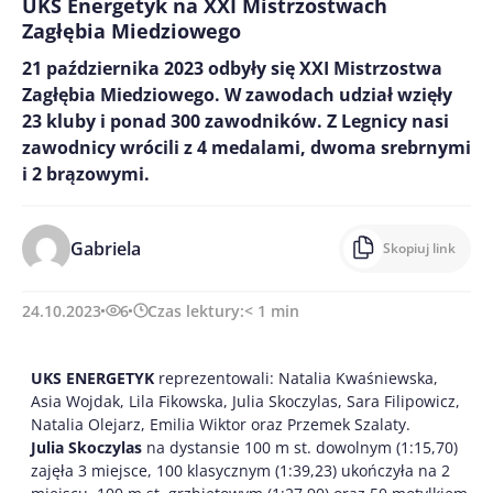
UKS Energetyk na XXI Mistrzostwach
Zagłębia Miedziowego
21 października 2023 odbyły się XXI Mistrzostwa
Zagłębia Miedziowego. W zawodach udział wzięły
23 kluby i ponad 300 zawodników. Z Legnicy nasi
zawodnicy wrócili z 4 medalami, dwoma srebrnymi
i 2 brązowymi.
Gabriela
Skopiuj link
24.10.2023
6
Czas lektury:
< 1
min
UKS ENERGETYK
reprezentowali: Natalia Kwaśniewska,
Asia Wojdak, Lila Fikowska, Julia Skoczylas, Sara Filipowicz,
Natalia Olejarz, Emilia Wiktor oraz Przemek Szalaty.
Julia Skoczylas
na dystansie 100 m st. dowolnym (1:15,70)
zajęła 3 miejsce, 100 klasycznym (1:39,23) ukończyła na 2