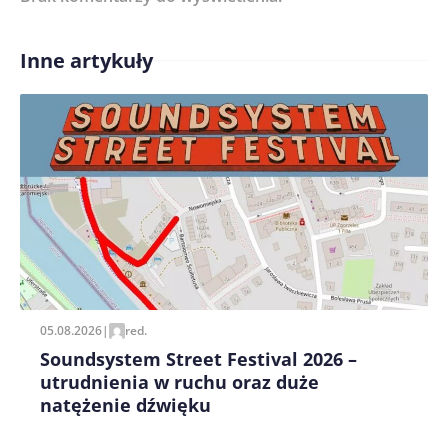
Inne artykuły
Treść komentarza*
Zapamiętaj moje dane w tej przeglądarce podczas
pisania kolejnych komentarzy.
05.08.2026
|
red.
Soundsystem Street Festival 2026 –
utrudnienia w ruchu oraz duże
natężenie dźwięku