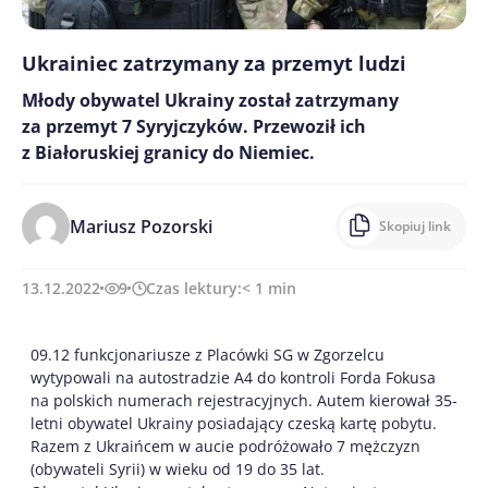
Ukrainiec zatrzymany za przemyt ludzi
Młody obywatel Ukrainy został zatrzymany
za przemyt 7 Syryjczyków. Przewoził ich
z Białoruskiej granicy do Niemiec.
Mariusz Pozorski
Skopiuj link
13.12.2022
9
Czas lektury:
< 1
min
09.12 funkcjonariusze z Placówki SG w Zgorzelcu
wytypowali na autostradzie A4 do kontroli Forda Fokusa
na polskich numerach rejestracyjnych. Autem kierował 35-
letni obywatel Ukrainy posiadający czeską kartę pobytu.
Razem z Ukraińcem w aucie podróżowało 7 mężczyzn
(obywateli Syrii) w wieku od 19 do 35 lat.