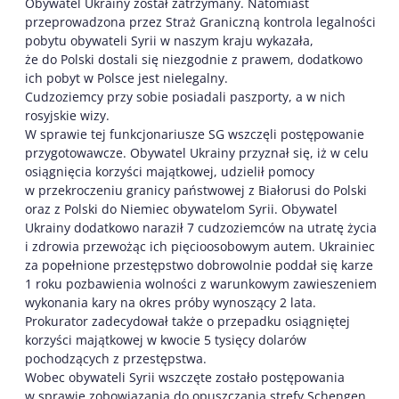
Obywatel Ukrainy został zatrzymany. Natomiast
przeprowadzona przez Straż Graniczną kontrola legalności
pobytu obywateli Syrii w naszym kraju wykazała,
że do Polski dostali się niezgodnie z prawem, dodatkowo
ich pobyt w Polsce jest nielegalny.
Cudzoziemcy przy sobie posiadali paszporty, a w nich
rosyjskie wizy.
W sprawie tej funkcjonariusze SG wszczęli postępowanie
przygotowawcze. Obywatel Ukrainy przyznał się, iż w celu
osiągnięcia korzyści majątkowej, udzielił pomocy
w przekroczeniu granicy państwowej z Białorusi do Polski
oraz z Polski do Niemiec obywatelom Syrii. Obywatel
Ukrainy dodatkowo naraził 7 cudzoziemców na utratę życia
i zdrowia przewożąc ich pięcioosobowym autem. Ukrainiec
za popełnione przestępstwo dobrowolnie poddał się karze
1 roku pozbawienia wolności z warunkowym zawieszeniem
wykonania kary na okres próby wynoszący 2 lata.
Prokurator zadecydował także o przepadku osiągniętej
korzyści majątkowej w kwocie 5 tysięcy dolarów
pochodzących z przestępstwa.
Wobec obywateli Syrii wszczęte zostało postępowania
w sprawie zobowiązania do opuszczania strefy Schengen.