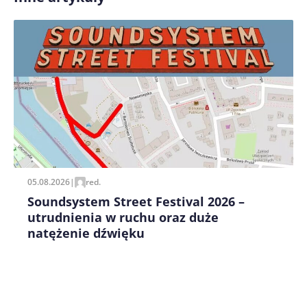
Zapamiętaj moje dane w tej przeglądarce podczas
pisania kolejnych komentarzy.
05.08.2026
|
red.
Soundsystem Street Festival 2026 –
utrudnienia w ruchu oraz duże
natężenie dźwięku