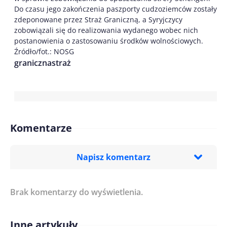
Do czasu jego zakończenia paszporty cudzoziemców zostały
zdeponowane przez Straż Graniczną, a Syryjczycy
zobowiązali się do realizowania wydanego wobec nich
postanowienia o zastosowaniu środków wolnościowych.
Źródło/fot.: NOSG
graniczna
straż
Komentarze
Napisz komentarz
Brak komentarzy do wyświetlenia.
Imię/ Nick*
Inne artykuły
Treść komentarza*