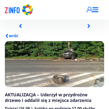
Przejdź do treści
wróć
AKTUALIZACJA – Uderzył w przydrożne
drzewo i oddalił się z miejsca zdarzenia
Dzisiaj (16.08.), krótko po godzinie 17.00 służby