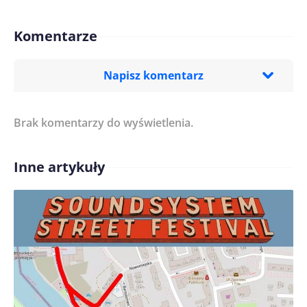
Komentarze
Napisz komentarz
Brak komentarzy do wyświetlenia.
Imię/ Nick*
Inne artykuły
Treść komentarza*
Zapamiętaj moje dane w tej przeglądarce podczas