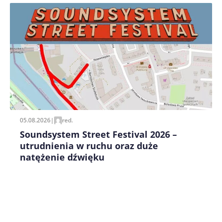
Zapamiętaj moje dane w tej przeglądarce podczas
pisania kolejnych komentarzy.
05.08.2026
|
red.
Soundsystem Street Festival 2026 –
utrudnienia w ruchu oraz duże
natężenie dźwięku