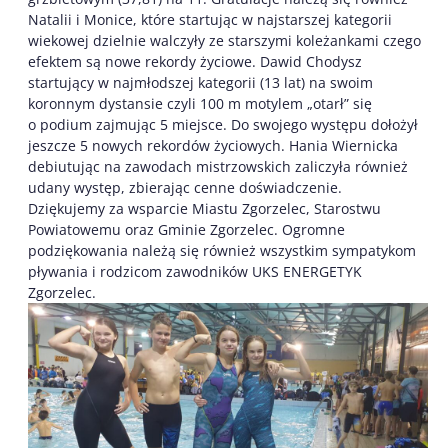
Natalii i Monice, które startując w najstarszej kategorii
wiekowej dzielnie walczyły ze starszymi koleżankami czego
efektem są nowe rekordy życiowe. Dawid Chodysz
startujący w najmłodszej kategorii (13 lat) na swoim
koronnym dystansie czyli 100 m motylem „otarł” się
o podium zajmując 5 miejsce. Do swojego występu dołożył
jeszcze 5 nowych rekordów życiowych. Hania Wiernicka
debiutując na zawodach mistrzowskich zaliczyła również
udany występ, zbierając cenne doświadczenie.
Dziękujemy za wsparcie Miastu Zgorzelec, Starostwu
Powiatowemu oraz Gminie Zgorzelec. Ogromne
podziękowania należą się również wszystkim sympatykom
pływania i rodzicom zawodników UKS ENERGETYK
Zgorzelec.