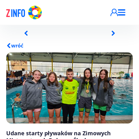
Przejdź do treści
wróć
Udane starty pływaków na Zimowych