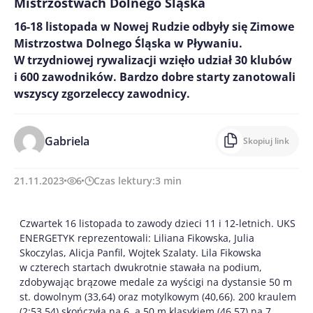
Mistrzostwach Dolnego Śląska
16-18 listopada w Nowej Rudzie odbyły się Zimowe
Mistrzostwa Dolnego Śląska w Pływaniu.
W trzydniowej rywalizacji wzięło udział 30 klubów
i 600 zawodników. Bardzo dobre starty zanotowali
wszyscy zgorzeleccy zawodnicy.
Gabriela
Skopiuj link
21.11.2023
6
Czas lektury:
3
min
Czwartek 16 listopada to zawody dzieci 11 i 12-letnich. UKS
ENERGETYK reprezentowali: Liliana Fikowska, Julia
Skoczylas, Alicja Panfil, Wojtek Szalaty. Lila Fikowska
w czterech startach dwukrotnie stawała na podium,
zdobywając brązowe medale za wyścigi na dystansie 50 m
st. dowolnym (33,64) oraz motylkowym (40,66). 200 kraulem
(2:53,54) skończyła na 6, a 50 m klasykiem (46,57) na 7