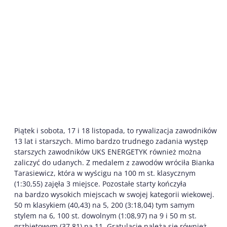
Piątek i sobota, 17 i 18 listopada, to rywalizacja zawodników
13 lat i starszych. Mimo bardzo trudnego zadania występ
starszych zawodników UKS ENERGETYK również można
zaliczyć do udanych. Z medalem z zawodów wróciła Bianka
Tarasiewicz, która w wyścigu na 100 m st. klasycznym
(1:30,55) zajęła 3 miejsce. Pozostałe starty kończyła
na bardzo wysokich miejscach w swojej kategorii wiekowej.
50 m klasykiem (40,43) na 5, 200 (3:18,04) tym samym
stylem na 6, 100 st. dowolnym (1:08,97) na 9 i 50 m st.
grzbietowym (37,81) na 11. Gratulacje należą się również