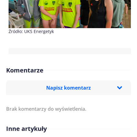
Źródło: UKS Energetyk
Komentarze
Napisz komentarz
Brak komentarzy do wyświetlenia.
Imię/ Nick*
Inne artykuły
Treść komentarza*