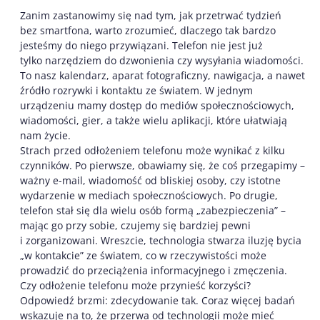
Zanim zastanowimy się nad tym, jak przetrwać tydzień
bez smartfona, warto zrozumieć, dlaczego tak bardzo
jesteśmy do niego przywiązani. Telefon nie jest już
tylko narzędziem do dzwonienia czy wysyłania wiadomości.
To nasz kalendarz, aparat fotograficzny, nawigacja, a nawet
źródło rozrywki i kontaktu ze światem. W jednym
urządzeniu mamy dostęp do mediów społecznościowych,
wiadomości, gier, a także wielu aplikacji, które ułatwiają
nam życie.
Strach przed odłożeniem telefonu może wynikać z kilku
czynników. Po pierwsze, obawiamy się, że coś przegapimy –
ważny e-mail, wiadomość od bliskiej osoby, czy istotne
wydarzenie w mediach społecznościowych. Po drugie,
telefon stał się dla wielu osób formą „zabezpieczenia” –
mając go przy sobie, czujemy się bardziej pewni
i zorganizowani. Wreszcie, technologia stwarza iluzję bycia
„w kontakcie” ze światem, co w rzeczywistości może
prowadzić do przeciążenia informacyjnego i zmęczenia.
Czy odłożenie telefonu może przynieść korzyści?
Odpowiedź brzmi: zdecydowanie tak. Coraz więcej badań
wskazuje na to, że przerwa od technologii może mieć