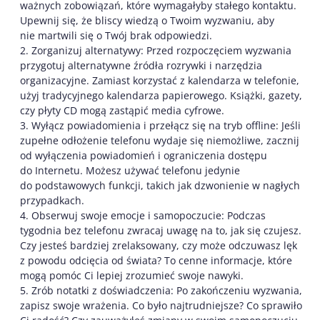
ważnych zobowiązań, które wymagałyby stałego kontaktu.
Upewnij się, że bliscy wiedzą o Twoim wyzwaniu, aby
nie martwili się o Twój brak odpowiedzi.
2. Zorganizuj alternatywy: Przed rozpoczęciem wyzwania
przygotuj alternatywne źródła rozrywki i narzędzia
organizacyjne. Zamiast korzystać z kalendarza w telefonie,
użyj tradycyjnego kalendarza papierowego. Książki, gazety,
czy płyty CD mogą zastąpić media cyfrowe.
3. Wyłącz powiadomienia i przełącz się na tryb offline: Jeśli
zupełne odłożenie telefonu wydaje się niemożliwe, zacznij
od wyłączenia powiadomień i ograniczenia dostępu
do Internetu. Możesz używać telefonu jedynie
do podstawowych funkcji, takich jak dzwonienie w nagłych
przypadkach.
4. Obserwuj swoje emocje i samopoczucie: Podczas
tygodnia bez telefonu zwracaj uwagę na to, jak się czujesz.
Czy jesteś bardziej zrelaksowany, czy może odczuwasz lęk
z powodu odcięcia od świata? To cenne informacje, które
mogą pomóc Ci lepiej zrozumieć swoje nawyki.
5. Zrób notatki z doświadczenia: Po zakończeniu wyzwania,
zapisz swoje wrażenia. Co było najtrudniejsze? Co sprawiło