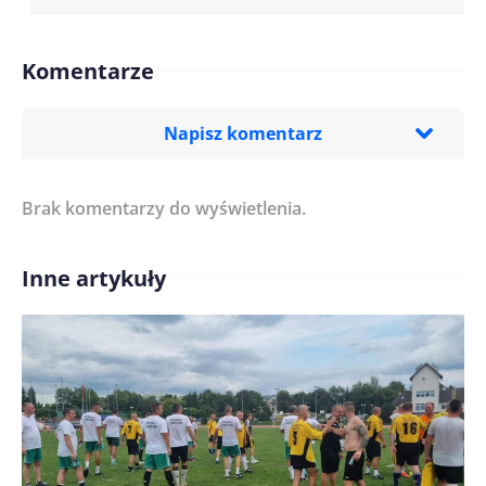
Komentarze
Napisz komentarz
Brak komentarzy do wyświetlenia.
Imię/ Nick*
Inne artykuły
Treść komentarza*
Zapamiętaj moje dane w tej przeglądarce podczas