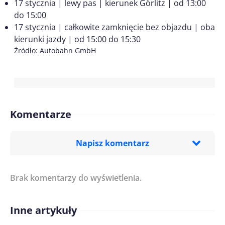
17 stycznia | lewy pas | kierunek Görlitz | od 13:00
do 15:00
17 stycznia | całkowite zamknięcie bez objazdu | oba
kierunki jazdy | od 15:00 do 15:30
Źródło: Autobahn GmbH
Komentarze
Napisz komentarz
Brak komentarzy do wyświetlenia.
Imię/ Nick*
Inne artykuły
Treść komentarza*