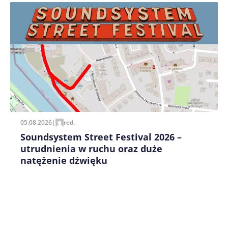
Zapamiętaj moje dane w tej przeglądarce podczas
pisania kolejnych komentarzy.
05.08.2026
|
red.
Soundsystem Street Festival 2026 –
utrudnienia w ruchu oraz duże
natężenie dźwięku