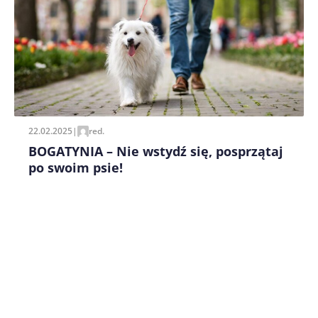
Zapamiętaj moje dane w tej przeglądarce podczas
pisania kolejnych komentarzy.
22.02.2025
|
red.
BOGATYNIA – Nie wstydź się, posprzątaj
po swoim psie!