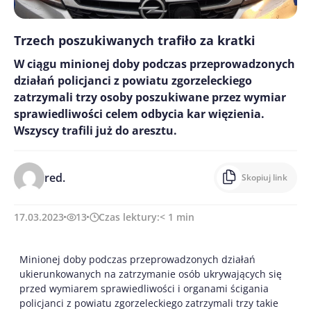
Trzech poszukiwanych trafiło za kratki
W ciągu minionej doby podczas przeprowadzonych
działań policjanci z powiatu zgorzeleckiego
zatrzymali trzy osoby poszukiwane przez wymiar
sprawiedliwości celem odbycia kar więzienia.
Wszyscy trafili już do aresztu.
red.
Skopiuj link
17.03.2023
13
Czas lektury:
< 1
min
Minionej doby podczas przeprowadzonych działań
ukierunkowanych na zatrzymanie osób ukrywających się
przed wymiarem sprawiedliwości i organami ścigania
policjanci z powiatu zgorzeleckiego zatrzymali trzy takie