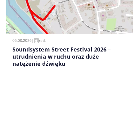
Zapamiętaj moje dane w tej przeglądarce podczas
pisania kolejnych komentarzy.
05.08.2026
|
red.
Soundsystem Street Festival 2026 –
utrudnienia w ruchu oraz duże
natężenie dźwięku