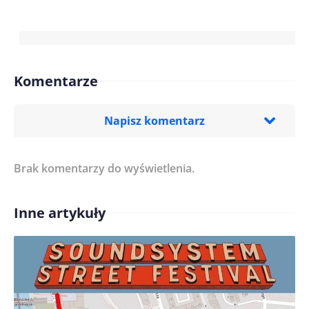
Komentarze
Napisz komentarz
Brak komentarzy do wyświetlenia.
Imię/ Nick*
Inne artykuły
Treść komentarza*