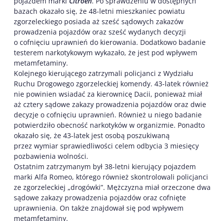
pojazdem marki
Citroën
. Po sprawdzeniu w dostępnych
bazach okazało się, że 48-letni mieszkaniec powiatu
zgorzeleckiego posiada aż sześć sądowych zakazów
prowadzenia pojazdów oraz sześć wydanych decyzji
o cofnięciu uprawnień do kierowania. Dodatkowo badanie
testerem narkotykowym wykazało, że jest pod wpływem
metamfetaminy.
Kolejnego kierującego zatrzymali policjanci z Wydziału
Ruchu Drogowego zgorzeleckiej komendy. 43-latek również
nie powinien wsiadać za kierownicę Dacii, ponieważ miał
aż cztery sądowe zakazy prowadzenia pojazdów oraz dwie
decyzje o cofnięciu uprawnień. Również u niego badanie
potwierdziło obecność narkotyków w organizmie. Ponadto
okazało się, że 43-latek jest osobą poszukiwaną
przez wymiar sprawiedliwości celem odbycia 3 miesięcy
pozbawienia wolności.
Ostatnim zatrzymanym był 38-letni kierujący pojazdem
marki Alfa Romeo, którego również skontrolowali policjanci
ze zgorzeleckiej „drogówki”. Mężczyzna miał orzeczone dwa
sądowe zakazy prowadzenia pojazdów oraz cofnięte
uprawnienia. On także znajdował się pod wpływem
metamfetaminy.