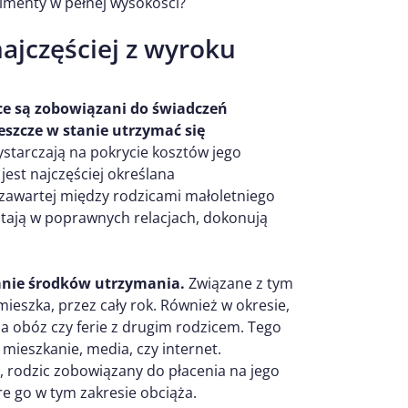
limenty w pełnej wysokości?
jczęściej z wyroku
ce są zobowiązani do świadczeń
eszcze w stanie utrzymać się
starczają na pokrycie kosztów jego
est najczęściej określana
zawartej między rodzicami małoletniego
stają w poprawnych relacjach, dokonują
anie środków utrzymania.
Związane z tym
ieszka, przez cały rok. Również w okresie,
a obóz czy ferie z drugim rodzicem. Tego
mieszkanie, media, czy internet.
 rodzic zobowiązany do płacenia na jego
re go w tym zakresie obciąża.