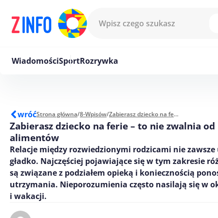
Przejdź do treści
Wiadomości
Sport
Rozrywka
wróć
Strona główna
/
8-Wpisów
/
Zabierasz dziecko na ferie - to nie zwalnia od płacenia alimentów
Zabierasz dziecko na ferie – to nie zwalnia od
alimentów
Relacje między rozwiedzionymi rodzicami nie zawsze 
gładko. Najczęściej pojawiające się w tym zakresie ró
są związane z podziałem opieką i koniecznością pon
utrzymania. Nieporozumienia często nasilają się w ok
i wakacji.