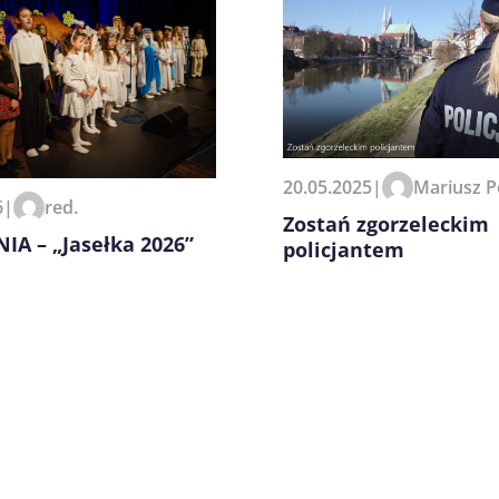
zeglądarce podczas pisania
20.05.2025
|
Mariusz P
6
|
red.
Zostań zgorzeleckim
IA – „Jasełka 2026”
policjantem