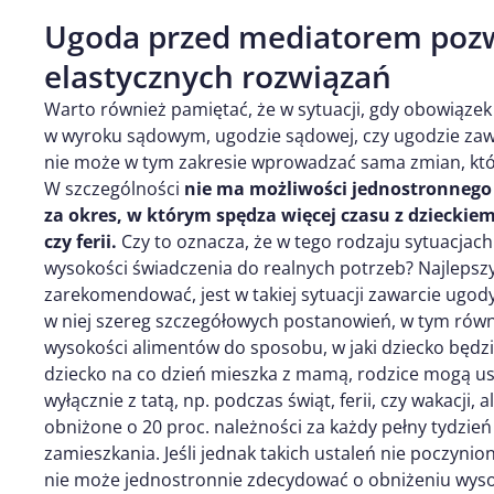
Ugoda przed mediatorem pozw
elastycznych rozwiązań
Warto również pamiętać, że w sytuacji, gdy obowiązek
w wyroku sądowym, ugodzie sądowej, czy ugodzie zaw
nie może w tym zakresie wprowadzać sama zmian, któ
W szczególności
nie ma możliwości jednostronnego
za okres, w którym spędza więcej czasu z dzieckiem
czy ferii.
Czy to oznacza, że w tego rodzaju sytuacja
wysokości świadczenia do realnych potrzeb? Najleps
zarekomendować, jest w takiej sytuacji zawarcie ugo
w niej szereg szczegółowych postanowień, w tym równ
wysokości alimentów do sposobu, w jaki dziecko będzie
dziecko na co dzień mieszka z mamą, rodzice mogą ust
wyłącznie z tatą, np. podczas świąt, ferii, czy wakacj
obniżone o 20 proc. należności za każdy pełny tydzie
zamieszkania. Jeśli jednak takich ustaleń nie poczynio
nie może jednostronnie zdecydować o obniżeniu wyso