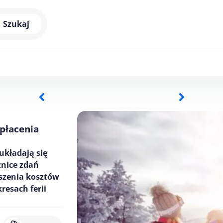
Szukaj
 płacenia
układają się
żnice zdań
oszenia kosztów
resach ferii