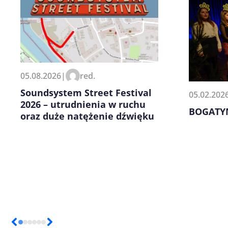
Zapamiętaj moje dane w tej pr
05.08.2026
|
red.
kolejnych komentarzy.
Soundsystem Street Festival
05.02.202
2026 – utrudnienia w ruchu
BOGATYN
oraz duże natężenie dźwięku