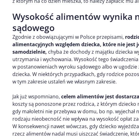
z którym na co dzień mieszka, to należy zapłacić mu a
Wysokość alimentów wynika na
sądowego
Zgodnie z obowiązującymi w Polsce przepisami,
rodzi
alimentacyjnych względem dziecka, które nie jest j
samodzielnie,
chyba że dochody z majątku dziecka wy
utrzymania i wychowania. Wysokość tego świadczenia j
w postanowieniach wyroku sądowego albo w ugodzie 
dziecka. W niektórych przypadkach, gdy rodzice pozo
w tym zakresie ustaleń we własnym zakresie.
Jak już wspomniano,
celem alimentów jest dostarcz
koszty są ponoszone przez rodzica, z którym dziecko m
gdy małoletni nie przebywa w domu, bo np. wyjechał n
rodzaju nieobecność nie wpływa na wysokość opłat za 
W konsekwencji nawet wówczas, gdy dziecko wyjeżdża,
rzecz alimentów nadal musi uiszczać świadczenie, któ