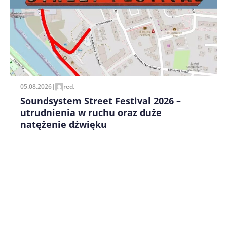
Zapamiętaj moje dane w tej przeglądarce podczas
pisania kolejnych komentarzy.
05.08.2026
|
red.
Soundsystem Street Festival 2026 –
utrudnienia w ruchu oraz duże
natężenie dźwięku