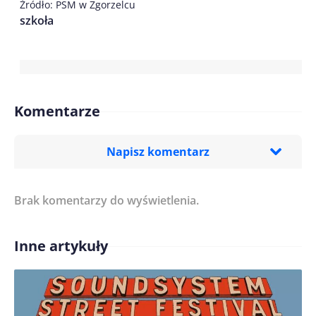
Źródło: PSM w Zgorzelcu
szkoła
Komentarze
Napisz komentarz
Brak komentarzy do wyświetlenia.
Imię/ Nick*
Inne artykuły
Treść komentarza*