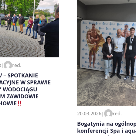
zeglądarce podczas pisania
3
|
red.
 – SPOTKANIE
ACYJNE W SPRAWIE
 WODOCIĄGU
YM ZAWIDOWIE
CHOWIE
20.03.2026
|
red.
Bogatynia na ogólnop
konferencji Spa i aq