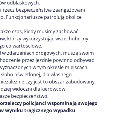
ów odblaskowych.
a rzecz bezpieczeństwa zaangażowani
go. Funkcjonariusze patrolują okolice
także czas, kiedy musimy zachować
pców, którzy wykorzystując wszechobecny
ego co wartościowe.
ział w zdarzeniach drogowych, muszą swoim
hodzenie przez jezdnie powinno odbywać
b wyznaczonych w tym okresie miejscach.
słabo oświetlonej, dla własnego
ezależnie czy jest to obszar zabudowany,
rdziej widoczni dla kierowców
 nasze bezpieczeństwo.
orzeleccy policjanci wspominają swojego
y w wyniku tragicznego wypadku