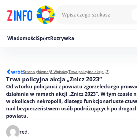
Przejdź do treści
Wiadomości
Sport
Rozrywka
wróć
Strona główna
/
8-Wpisów
/
Trwa policyjna akcja „Znicz 2023”
Trwa policyjna akcja „Znicz 2023”
Od wtorku policjanci z powiatu zgorzeleckiego pro
działania w ramach akcji „Znicz 2023”. W tym czasie n
w okolicach nekropolii, dlatego funkcjonariusze czu
nad bezpieczeństwem osób podróżujących po drogac
powiatu.
red.