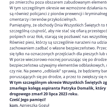
po zmierzchu poza obszarem zabudowanym element
W tym szczególnym okresie we wzmożone działania n
są również policjanci z pionów prewencji i kryminalne
cmentarzy i terenów przykościelnych.
Pamiętajmy, że obchody Dnia Wszystkich Świętych to 
szczególną czujność, aby nie stać się ofiarą przestę
pośpiech oraz tłok, starają się pozbawić nas wszystki
Również piesi, którzy są szczególnie narażeni na ud
zachowaniem zadbać o własne bezpieczeństwo. Przec
się tylko na oznaczonych przejściach dla pieszych lu
W porze wieczorowo-nocnej poruszając się po drodze 
bezpieczeństwa używajmy elementów odblaskowych, ni
czy nie. Na pewno „odblaski” sprawią, że będziemy ba
poruszających się po drodze, a przez to zwiększy się
W
tym szczególnym
okresie Wszystkich Świętych
zg
zmarłego kolegę aspiranta Patryka Domalik, któr
drogowego zmarł 20 lipca 2023 roku.
Cześć Jego pamięci!
kom.
Agnieszka Goguł