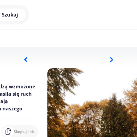
Szukaj
wadzą wzmożone
asila się ruch
wają
h naszego
Skopiuj link