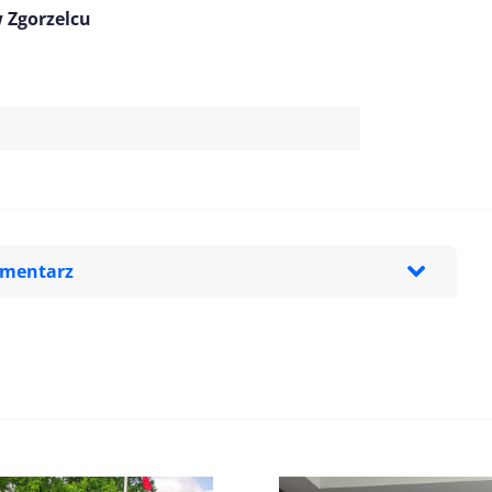
 Zgorzelcu
omentarz