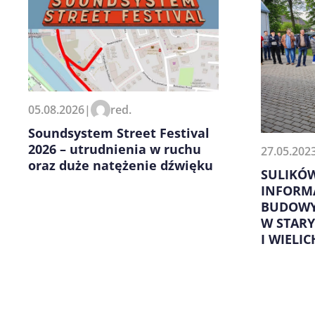
Zapamiętaj moje dane w tej pr
05.08.2026
|
red.
kolejnych komentarzy.
Soundsystem Street Festival
2026 – utrudnienia w ruchu
27.05.202
oraz duże natężenie dźwięku
SULIKÓW
INFORM
BUDOWY
W STAR
I WIELI