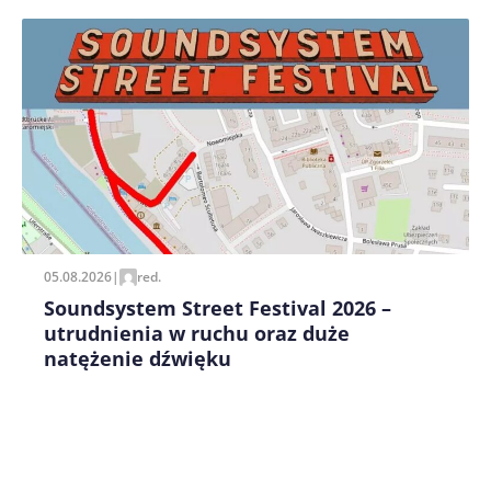
Zapamiętaj moje dane w tej przeglądarce podczas
pisania kolejnych komentarzy.
05.08.2026
|
red.
Soundsystem Street Festival 2026 –
utrudnienia w ruchu oraz duże
natężenie dźwięku