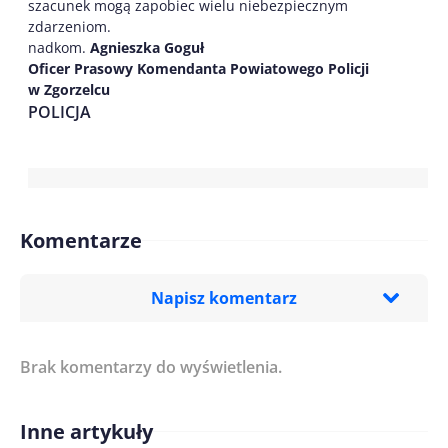
szacunek mogą zapobiec wielu niebezpiecznym
zdarzeniom.
nadkom.
Agnieszka Goguł
Oficer Prasowy Komendanta Powiatowego Policji
w Zgorzelcu
POLICJA
Komentarze
Napisz komentarz
Brak komentarzy do wyświetlenia.
Imię/ Nick*
Inne artykuły
Treść komentarza*