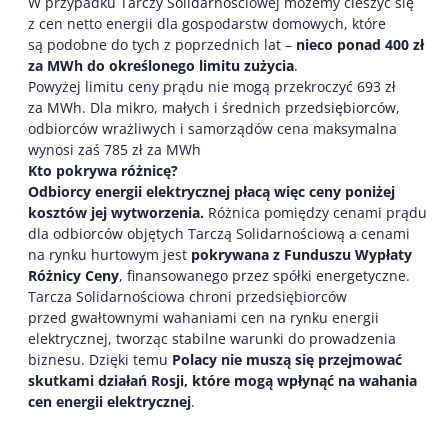
W przypadku Tarczy Solidarnościowej możemy cieszyć się
z cen netto energii dla gospodarstw domowych, które
są podobne do tych z poprzednich lat –
nieco ponad 400 zł
za MWh do określonego limitu zużycia
.
Powyżej limitu ceny prądu nie mogą przekroczyć 693 zł
za MWh. Dla mikro, małych i średnich przedsiębiorców,
odbiorców wrażliwych i samorządów cena maksymalna
wynosi zaś 785 zł za MWh
Kto pokrywa różnicę?
Odbiorcy energii elektrycznej płacą więc ceny poniżej
kosztów jej wytworzenia.
Różnica pomiędzy cenami prądu
dla odbiorców objętych Tarczą Solidarnościową a cenami
na rynku hurtowym jest
pokrywana z Funduszu Wypłaty
Różnicy Ceny
, finansowanego przez spółki energetyczne.
Tarcza Solidarnościowa chroni przedsiębiorców
przed gwałtownymi wahaniami cen na rynku energii
elektrycznej, tworząc stabilne warunki do prowadzenia
biznesu. Dzięki temu
Polacy nie muszą się przejmować
skutkami działań Rosji, które mogą wpłynąć na wahania
cen energii elektrycznej
.