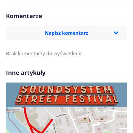
Komentarze
Napisz komentarz
Brak komentarzy do wyświetlenia.
Imię/ Nick*
Inne artykuły
Treść komentarza*
Zapamiętaj moje dane w tej przeglądarce podczas