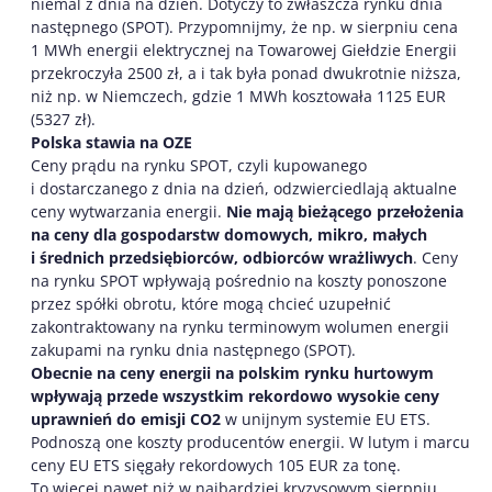
niemal z dnia na dzień. Dotyczy to zwłaszcza rynku dnia
następnego (SPOT). Przypomnijmy, że np. w sierpniu cena
1 MWh energii elektrycznej na Towarowej Giełdzie Energii
przekroczyła 2500 zł, a i tak była ponad dwukrotnie niższa,
niż np. w Niemczech, gdzie 1 MWh kosztowała 1125 EUR
(5327 zł).
Polska stawia na OZE
Ceny prądu na rynku SPOT, czyli kupowanego
i dostarczanego z dnia na dzień, odzwierciedlają aktualne
ceny wytwarzania energii.
Nie mają bieżącego przełożenia
na ceny dla gospodarstw domowych, mikro, małych
i średnich przedsiębiorców, odbiorców wrażliwych
. Ceny
na rynku SPOT wpływają pośrednio na koszty ponoszone
przez spółki obrotu, które mogą chcieć uzupełnić
zakontraktowany na rynku terminowym wolumen energii
zakupami na rynku dnia następnego (SPOT).
Obecnie na ceny energii na polskim rynku hurtowym
wpływają przede wszystkim rekordowo wysokie ceny
uprawnień do emisji CO2
w unijnym systemie EU ETS.
Podnoszą one koszty producentów energii. W lutym i marcu
ceny EU ETS sięgały rekordowych 105 EUR za tonę.
To więcej nawet niż w najbardziej kryzysowym sierpniu