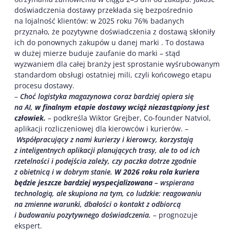
doświadczenia dostawy przekłada się bezpośrednio
na lojalność klientów: w 2025 roku 76% badanych
przyznało, że pozytywne doświadczenia z dostawą skłoniły
ich do ponownych zakupów u danej marki . To dostawa
w dużej mierze buduje zaufanie do marki – stąd
wyzwaniem dla całej branży jest sprostanie wyśrubowanym
standardom obsługi ostatniej mili, czyli końcowego etapu
procesu dostawy.
–
Choć logistyka magazynowa coraz bardziej opiera się
na AI,
w finalnym etapie dostawy wciąż niezastąpiony jest
człowiek.
– podkreśla Wiktor Grejber, Co-founder Natviol,
aplikacji rozliczeniowej dla kierowców i kurierów. –
Współpracujący z nami kurierzy i kierowcy, korzystają
z inteligentnych aplikacji planujących trasy, ale to od ich
rzetelności i podejścia zależy, czy paczka dotrze zgodnie
z obietnicą i w dobrym stanie.
W 2026 roku rola kuriera
będzie jeszcze bardziej wyspecjalizowana
– wspierana
technologią, ale skupiona na tym, co ludzkie: reagowaniu
na zmienne warunki, dbałości o kontakt z odbiorcą
i budowaniu pozytywnego doświadczenia.
– prognozuje
ekspert.