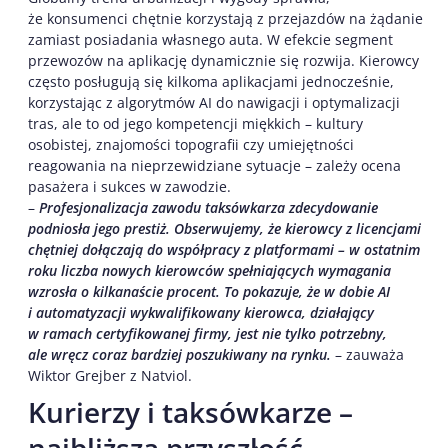
że konsumenci chętnie korzystają z przejazdów na żądanie
zamiast posiadania własnego auta. W efekcie segment
przewozów na aplikację dynamicznie się rozwija. Kierowcy
często posługują się kilkoma aplikacjami jednocześnie,
korzystając z algorytmów AI do nawigacji i optymalizacji
tras, ale to od jego kompetencji miękkich – kultury
osobistej, znajomości topografii czy umiejętności
reagowania na nieprzewidziane sytuacje – zależy ocena
pasażera i sukces w zawodzie.
–
Profesjonalizacja zawodu taksówkarza zdecydowanie
podniosła jego prestiż. Obserwujemy, że kierowcy z licencjami
chętniej dołączają do współpracy z platformami – w ostatnim
roku liczba nowych kierowców spełniających wymagania
wzrosła o kilkanaście procent. To pokazuje, że w dobie AI
i automatyzacji wykwalifikowany kierowca, działający
w ramach certyfikowanej firmy, jest nie tylko potrzebny,
ale wręcz coraz bardziej poszukiwany na rynku.
– zauważa
Wiktor Grejber z Natviol.
Kurierzy i taksówkarze –
najbliższa przyszłość