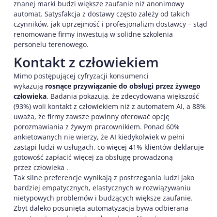
znanej marki budzi większe zaufanie niż anonimowy
automat. Satysfakcja z dostawy często zależy od takich
czynników, jak uprzejmość i profesjonalizm dostawcy – stąd
renomowane firmy inwestują w solidne szkolenia
personelu terenowego.
Kontakt z człowiekiem
Mimo postępującej cyfryzacji konsumenci
wykazują
rosnące przywiązanie do obsługi przez żywego
człowieka
. Badania pokazują, że zdecydowana większość
(93%) woli kontakt z człowiekiem niż z automatem AI, a 88%
uważa, że firmy zawsze powinny oferować opcję
porozmawiania z żywym pracownikiem. Ponad 60%
ankietowanych nie wierzy, że AI kiedykolwiek w pełni
zastąpi ludzi w usługach, co więcej 41% klientów deklaruje
gotowość zapłacić więcej za obsługę prowadzoną
przez człowieka .
Tak silne preferencje wynikają z postrzegania ludzi jako
bardziej empatycznych, elastycznych w rozwiązywaniu
nietypowych problemów i budzących większe zaufanie.
Zbyt daleko posunięta automatyzacja bywa odbierana