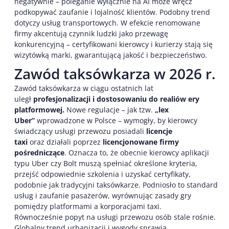
negatywnie – poleganie wyłącznie na AI może wręcz
podkopywać zaufanie i lojalność klientów. Podobny trend
dotyczy usług transportowych. W efekcie renomowane
firmy akcentują czynnik ludzki jako przewagę
konkurencyjną – certyfikowani kierowcy i kurierzy stają się
wizytówką marki, gwarantującą jakość i bezpieczeństwo.
Zawód taksówkarza w 2026 r.
Zawód taksówkarza w ciągu ostatnich lat
uległ
profesjonalizacji i dostosowaniu do realiów ery
platformowej.
Nowe regulacje – jak tzw.
„lex
Uber”
wprowadzone w Polsce – wymogły, by kierowcy
świadczący usługi przewozu posiadali
licencje
taxi
oraz działali poprzez
licencjonowane firmy
pośredniczące
. Oznacza to, że obecnie kierowcy aplikacji
typu Uber czy Bolt muszą spełniać określone kryteria,
przejść odpowiednie szkolenia i uzyskać certyfikaty,
podobnie jak tradycyjni taksówkarze. Podniosło to standard
usług i zaufanie pasażerów, wyrównując zasady gry
pomiędzy platformami a korporacjami taxi.
Równocześnie popyt na usługi przewozu osób stale rośnie.
Globalny trend urbanizacji i wygody sprawia,