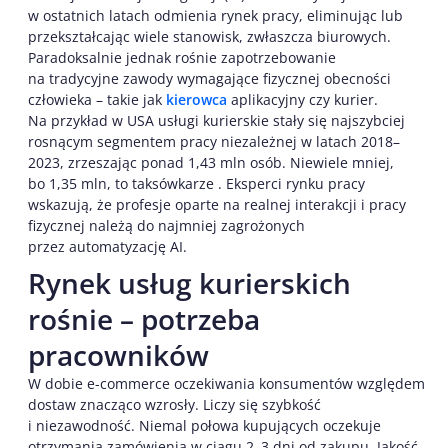
w ostatnich latach odmienia rynek pracy, eliminując lub
przekształcając wiele stanowisk, zwłaszcza biurowych.
Paradoksalnie jednak rośnie zapotrzebowanie
na tradycyjne zawody wymagające fizycznej obecności
człowieka – takie jak
kierowca
aplikacyjny czy kurier.
Na przykład w USA usługi kurierskie stały się najszybciej
rosnącym segmentem pracy niezależnej w latach 2018–
2023, zrzeszając ponad 1,43 mln osób. Niewiele mniej,
bo 1,35 mln, to taksówkarze . Eksperci rynku pracy
wskazują, że profesje oparte na realnej interakcji i pracy
fizycznej należą do najmniej zagrożonych
przez automatyzację AI.
Rynek usług kurierskich
rośnie – potrzeba
pracowników
W dobie e-commerce oczekiwania konsumentów względem
dostaw znacząco wzrosły. Liczy się szybkość
i niezawodność. Niemal połowa kupujących oczekuje
otrzymania zamówienia w ciągu 2–3 dni od zakupu. Jakość