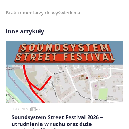
Brak komentarzy do wyświetlenia.
Imię/ Nick*
Inne artykuły
Treść komentarza*
Zapamiętaj moje dane w tej przeglądarce podczas
pisania kolejnych komentarzy.
05.08.2026
|
red.
Soundsystem Street Festival 2026 –
utrudnienia w ruchu oraz duże