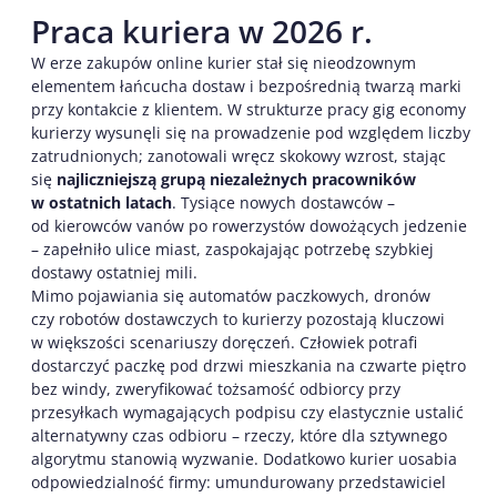
Praca kuriera w 2026 r.
W erze zakupów online kurier stał się nieodzownym
elementem łańcucha dostaw i bezpośrednią twarzą marki
przy kontakcie z klientem. W strukturze pracy gig economy
kurierzy wysunęli się na prowadzenie pod względem liczby
zatrudnionych; zanotowali wręcz skokowy wzrost, stając
się
najliczniejszą grupą niezależnych pracowników
w ostatnich latach
. Tysiące nowych dostawców –
od kierowców vanów po rowerzystów dowożących jedzenie
– zapełniło ulice miast, zaspokajając potrzebę szybkiej
dostawy ostatniej mili.
Mimo pojawiania się automatów paczkowych, dronów
czy robotów dostawczych to kurierzy pozostają kluczowi
w większości scenariuszy doręczeń. Człowiek potrafi
dostarczyć paczkę pod drzwi mieszkania na czwarte piętro
bez windy, zweryfikować tożsamość odbiorcy przy
przesyłkach wymagających podpisu czy elastycznie ustalić
alternatywny czas odbioru – rzeczy, które dla sztywnego
algorytmu stanowią wyzwanie. Dodatkowo kurier uosabia
odpowiedzialność firmy: umundurowany przedstawiciel