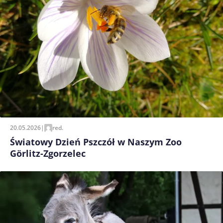
20.05.2026
|
red.
Światowy Dzień Pszczół w Naszym Zoo
Görlitz-Zgorzelec