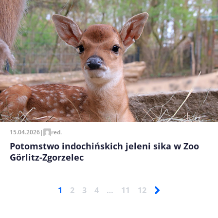
15.04.2026
|
red.
Potomstwo indochińskich jeleni sika w Zoo
Görlitz-Zgorzelec
1
2
3
4
…
11
12