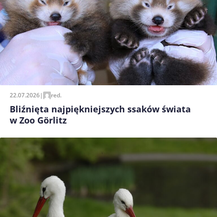
22.07.2026
|
red.
Bliźnięta najpiękniejszych ssaków świata
w Zoo Görlitz