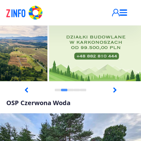
Przejdź do treści
OSP Czerwona Woda