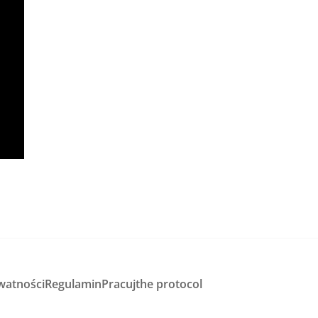
watności
Regulamin
Pracuj
the protocol