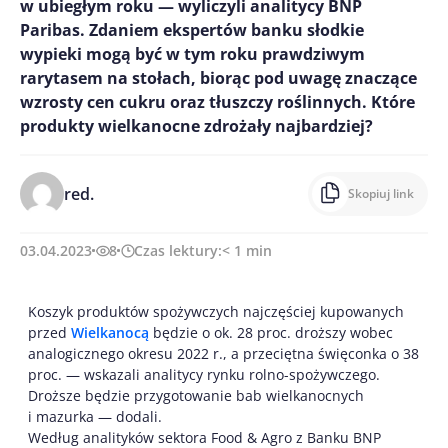
w ubiegłym roku — wyliczyli analitycy BNP
Paribas. Zdaniem ekspertów banku słodkie
wypieki mogą być w tym roku prawdziwym
rarytasem na stołach, biorąc pod uwagę znaczące
wzrosty cen cukru oraz tłuszczy roślinnych. Które
produkty wielkanocne zdrożały najbardziej?
red.
Skopiuj link
03.04.2023
8
Czas lektury:
< 1
min
Koszyk produktów spożywczych najczęściej kupowanych
przed
Wielkanocą
będzie o ok. 28 proc. droższy wobec
analogicznego okresu 2022 r., a przeciętna święconka o 38
proc. — wskazali analitycy rynku rolno-spożywczego.
Droższe będzie przygotowanie bab wielkanocnych
i mazurka — dodali.
Według analityków sektora Food & Agro z Banku BNP