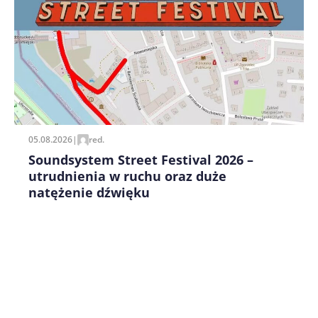
Zapamiętaj moje dane w tej przeglądarce podczas
pisania kolejnych komentarzy.
05.08.2026
|
red.
Soundsystem Street Festival 2026 –
utrudnienia w ruchu oraz duże
natężenie dźwięku