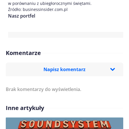
w porównaniu z ubiegłorocznymi świętami.
Źródło: businessinsider.com.pl
Nasz portfel
Komentarze
Napisz komentarz
Brak komentarzy do wyświetlenia.
Imię/ Nick*
Inne artykuły
Treść komentarza*