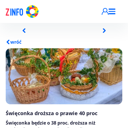
Przejdź do treści
wróć
Święconka droższa o prawie 40 proc
Święconka będzie o 38 proc. droższa niż