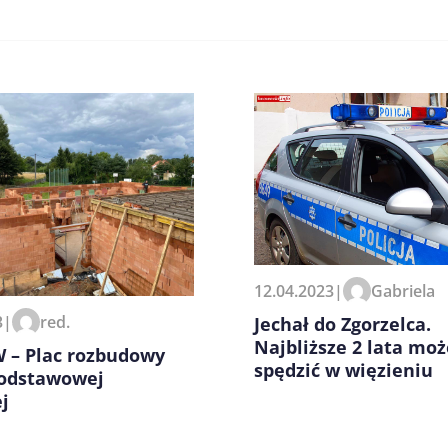
zeglądarce podczas pisania
12.04.2023
|
Gabriela
3
|
red.
Jechał do Zgorzelca.
Najbliższe 2 lata moż
 – Plac rozbudowy
spędzić w więzieniu
Podstawowej
j