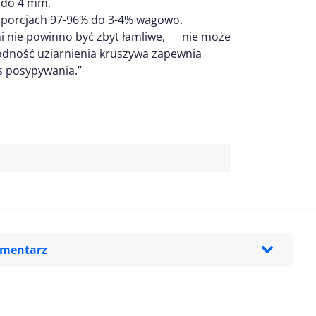
 do 4 mm,
oporcjach 97-96% do 3-4% wagowo.
i nie powinno być zbyt łamliwe, nie może
orodność uziarnienia kruszywa zapewnia
s posypywania.”
omentarz