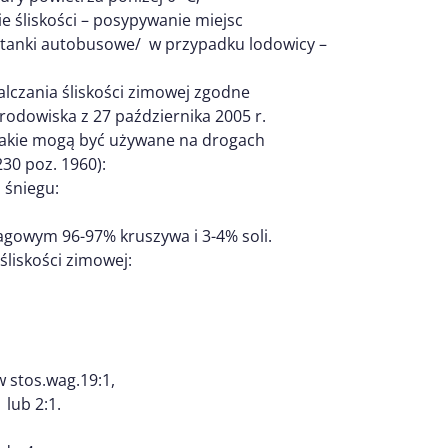
ie śliskości – posypywanie miejsc
stanki autobusowe/ w przypadku lodowicy –
lczania śliskości zimowej zgodne
odowiska z 27 października 2005 r.
jakie mogą być używane na drogach
230 poz. 1960):
 śniegu:
gowym 96-97% kruszywa i 3-4% soli.
śliskości zimowej:
 stos.wag.19:1,
lub 2:1.