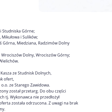
:
 i Studniska Górne;
 Mikułowa i Sulików;
ieś Górna, Miedziana, Radzimów Dolny
ka, Wrociszów Dolny, Wrociszów Górny;
Wielichów.
Kasza ze Studnisk Dolnych,
k ofert,
 o.o. ze Starego Zawidowa.
zony został przetarg. Do obu części
h tj. Wykonawca nie przedłożył
rta została odrzucona. Z uwagi na brak
ny.