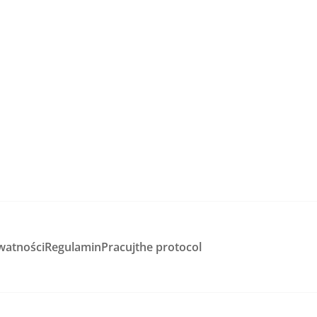
watności
Regulamin
Pracuj
the protocol