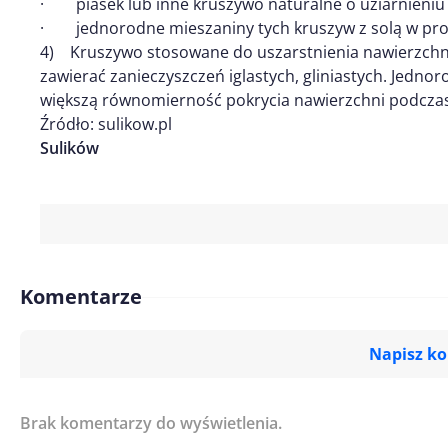
· piasek lub inne kruszywo naturalne o uziarnieniu
· jednorodne mieszaniny tych kruszyw z solą w pr
4) Kruszywo stosowane do uszarstnienia nawierzchn
zawierać zanieczyszczeń iglastych, gliniastych. Jedn
większą równomierność pokrycia nawierzchni podcza
Źródło: sulikow.pl
Sulików
Komentarze
Napisz k
Brak komentarzy do wyświetlenia.
Imię/ Nick*