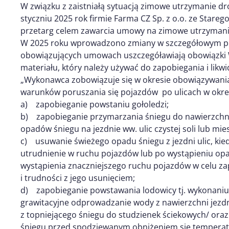
W związku z zaistniałą sytuacją zimowe utrzymanie dró
styczniu 2025 rok firmie Farma CZ Sp. z o.o. ze Stare
przetarg celem zawarcia umowy na zimowe utrzymanie
W 2025 roku wprowadzono zmiany w szczegółowym p
obowiązujących umowach uszczegóławiają obowiązki
materiału, który należy używać do zapobiegania i likwi
„Wykonawca zobowiązuje się w okresie obowiązywan
warunków poruszania się pojazdów po ulicach w okre
a) zapobieganie powstaniu gołoledzi;
b) zapobieganie przymarzania śniegu do nawierzchn
opadów śniegu na jezdnie ww. ulic czystej soli lub mies
c) usuwanie świeżego opadu śniegu z jezdni ulic, kie
utrudnienie w ruchu pojazdów lub po wystąpieniu 
wystąpienia znaczniejszego ruchu pojazdów w celu za
i trudności z jego usunięciem;
d) zapobieganie powstawania lodowicy tj. wykonaniu
grawitacyjne odprowadzanie wody z nawierzchni jezd
z topniejącego śniegu do studzienek ściekowych/ ora
śniegu przed spodziewanym obniżeniem się temperatur