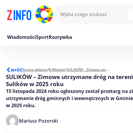
Przejdź do treści
Wiadomości
Sport
Rozrywka
wróć
Strona główna
/
8-Wpisów
/
SULIKÓW – Zimowe utrzymane dróg na terenie Gminy Sulików w 2025 roku
SULIKÓW – Zimowe utrzymane dróg na teren
Sulików w 2025 roku
15 listopada 2024 roku ogłoszony został przetarg na 
utrzymanie dróg gminnych i wewnętrznych w Gminie
w 2025 roku.
Mariusz Pozorski