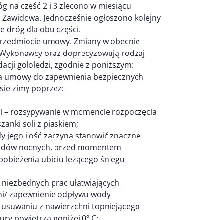
g na część 2 i 3 zlecono w miesiącu
go Zawidowa. Jednocześnie ogłoszono kolejny
 dróg dla obu części.
rzedmiocie umowy. Zmiany w obecnie
 Wykonawcy oraz doprecyzowują rodzaj
dacji gołoledzi, zgodnie z poniższym:
ia umowy do zapewnienia bezpiecznych
sie zimy poprzez:
i – rozsypywanie w momencie rozpoczęcia
zanki soli z piaskiem;
dy jego ilość zaczyna stanowić znaczne
opadów nocnych, przed momentem
pobieżenia ubiciu leżącego śniegu
 niezbędnych prac ułatwiających
ni/ zapewnienie odpływu wody
z usuwaniu z nawierzchni topniejącego
y powietrza poniżej 0º C;