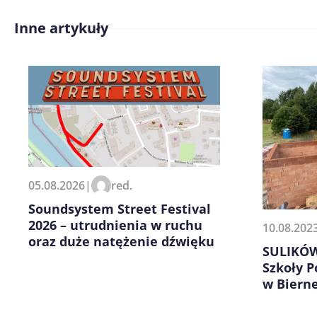
Inne artykuły
Treść komentarza*
Zapamiętaj moje dane w tej pr
05.08.2026
|
red.
kolejnych komentarzy.
Soundsystem Street Festival
2026 – utrudnienia w ruchu
10.08.202
oraz duże natężenie dźwięku
SULIKÓW
Szkoły 
w Bierne