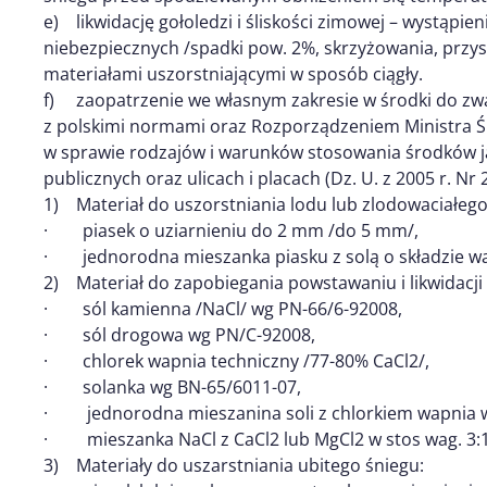
e) likwidację gołoledzi i śliskości zimowej – wystąpien
niebezpiecznych /spadki pow. 2%, skrzyżowania, przy
materiałami uszorstniającymi w sposób ciągły.
f) zaopatrzenie we własnym zakresie w środki do zwa
z polskimi normami oraz Rozporządzeniem Ministra Śr
w sprawie rodzajów i warunków stosowania środków 
publicznych oraz ulicach i placach (Dz. U. z 2005 r. Nr 
1) Materiał do uszorstniania lodu lub zlodowaciałego
· piasek o uziarnieniu do 2 mm /do 5 mm/,
· jednorodna mieszanka piasku z solą o składzie wa
2) Materiał do zapobiegania powstawaniu i likwidacji 
· sól kamienna /NaCl/ wg PN-66/6-92008,
· sól drogowa wg PN/C-92008,
· chlorek wapnia techniczny /77-80% CaCl2/,
· solanka wg BN-65/6011-07,
· jednorodna mieszanina soli z chlorkiem wapnia w
· mieszanka NaCl z CaCl2 lub MgCl2 w stos wag. 3:1 
3) Materiały do uszarstniania ubitego śniegu: