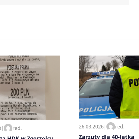
zeglądarce podczas pisania
26.03.2026
|
red.
3
|
red.
Zarzuty dla 40-latka
za HDK w Zgorzelcu