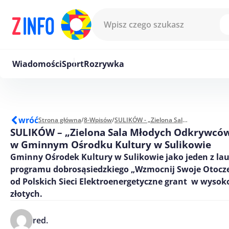
Przejdź do treści
Wiadomości
Sport
Rozrywka
wróć
Strona główna
/
8-Wpisów
/
SULIKÓW - „Zielona Sala Młodych Odkrywców” w Gminnym Ośrodku Kultury w Sulikowie
SULIKÓW – „Zielona Sala Młodych Odkrywcó
w Gminnym Ośrodku Kultury w Sulikowie
Gminny Ośrodek Kultury w Sulikowie jako jeden z lau
programu dobrosąsiedzkiego „Wzmocnij Swoje Otocze
od Polskich Sieci Elektroenergetyczne grant w wysoko
złotych.
red.