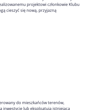
zrealizowanemu projektowi członkowie Klubu
gą cieszyć się nową, przyjazną
ierowany do mieszkańców terenów,
 inwestycje lub eksploatują istniejącą