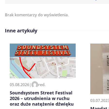
Brak komentarzy do wyświetlenia.
Imię/ Nick*
Inne artykuły
Treść komentarza*
Zapamiętaj moje dane w tej pr
05.08.2026
|
red.
kolejnych komentarzy.
Soundsystem Street Festival
2026 – utrudnienia w ruchu
03.07.202
oraz duże natężenie dźwięku
Mandat 