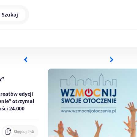
Szukaj
w”
reatów edycji
nie” otrzymał
ści 24.000
Skopiuj link