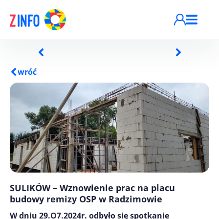
Przejdź do treści
wróć
SULIKÓW – Wznowienie prac na placu
budowy remizy OSP w Radzimowie
W dniu 29.O7.2024r. odbyło się spotkanie