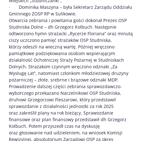
Wiejskich „Studniczanki”,
· Dominika Maszyna – była Sekretarz Zarządu Oddziału
Gminnego ZOSP RP w Sulikowie.
Otwarcia zebrania i powitania gości dokonał Prezes OSP
Studniska Dolne – dh Grzegorz Kolbuch. Następnie
odtworzono hymn strażacki „Rycerze Floriana” oraz minutą
ciszy uczczono pamięć strażaków OSP Studniska,
którzy odeszli na wieczną wartę. Później wręczono
pamiątkowe podziękowania osobom wspierającym
działalność Ochotniczej Straży Pożarnej w Studniskach
Dolnych. Strażakom czynnym wręczono odznaki „Za
Wysługę Lat”, natomiast członkom młodzieżowej drużyny
pożarniczej – złote, srebrne i brązowe odznaki MDP.
Prowadzenie dalszej części zebrania sprawozdawczo-
wyborczego przekazano Naczelnikowi OSP Studniska,
druhowi Grzegorzowi Fleszarowi, który przedstawił
sprawozdanie z działalności jednostki za rok 2025
oraz zakreślił plany na rok bieżący. Sprawozdanie
finansowe oraz plan finansowy przedstawił dh Grzegorz
Kolbuch. Potem przyszedł czas na dyskusję
oraz głosowanie nad udzieleniem, na wniosek Komisji
Rewizyjnej, absolutorium Zarządowi OSP za okres