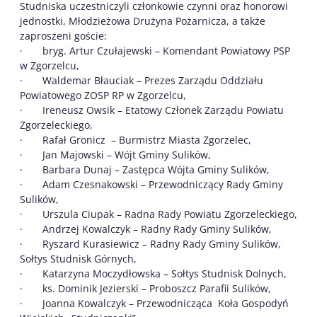
Studniska uczestniczyli członkowie czynni oraz honorowi
jednostki, Młodzieżowa Drużyna Pożarnicza, a także
zaproszeni goście:
· bryg. Artur Czułajewski – Komendant Powiatowy PSP
w Zgorzelcu,
· Waldemar Błauciak – Prezes Zarządu Oddziału
Powiatowego ZOSP RP w Zgorzelcu,
· Ireneusz Owsik – Etatowy Członek Zarządu Powiatu
Zgorzeleckiego,
· Rafał Gronicz – Burmistrz Miasta Zgorzelec,
· Jan Majowski – Wójt Gminy Sulików,
· Barbara Dunaj – Zastępca Wójta Gminy Sulików,
· Adam Czesnakowski – Przewodniczący Rady Gminy
Sulików,
· Urszula Ciupak – Radna Rady Powiatu Zgorzeleckiego,
· Andrzej Kowalczyk – Radny Rady Gminy Sulików,
· Ryszard Kurasiewicz – Radny Rady Gminy Sulików,
Sołtys Studnisk Górnych,
· Katarzyna Moczydłowska – Sołtys Studnisk Dolnych,
· ks. Dominik Jezierski – Proboszcz Parafii Sulików,
· Joanna Kowalczyk – Przewodnicząca Koła Gospodyń