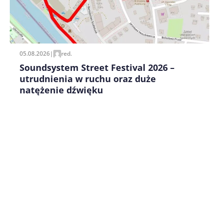
Zapamiętaj moje dane w tej przeglądarce podczas
pisania kolejnych komentarzy.
05.08.2026
|
red.
Soundsystem Street Festival 2026 –
utrudnienia w ruchu oraz duże
natężenie dźwięku