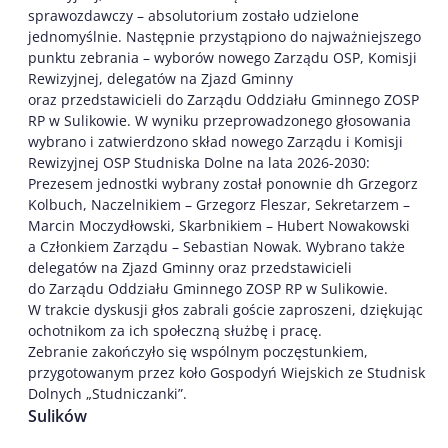
sprawozdawczy – absolutorium zostało udzielone
jednomyślnie. Następnie przystąpiono do najważniejszego
punktu zebrania – wyborów nowego Zarządu OSP, Komisji
Rewizyjnej, delegatów na Zjazd Gminny
oraz przedstawicieli do Zarządu Oddziału Gminnego ZOSP
RP w Sulikowie. W wyniku przeprowadzonego głosowania
wybrano i zatwierdzono skład nowego Zarządu i Komisji
Rewizyjnej OSP Studniska Dolne na lata 2026-2030:
Prezesem jednostki wybrany został ponownie dh Grzegorz
Kolbuch, Naczelnikiem – Grzegorz Fleszar, Sekretarzem –
Marcin Moczydłowski, Skarbnikiem – Hubert Nowakowski
a Członkiem Zarządu – Sebastian Nowak. Wybrano także
delegatów na Zjazd Gminny oraz przedstawicieli
do Zarządu Oddziału Gminnego ZOSP RP w Sulikowie.
W trakcie dyskusji głos zabrali goście zaproszeni, dziękując
ochotnikom za ich społeczną służbę i pracę.
Zebranie zakończyło się wspólnym poczęstunkiem,
przygotowanym przez koło Gospodyń Wiejskich ze Studnisk
Dolnych „Studniczanki”.
Sulików