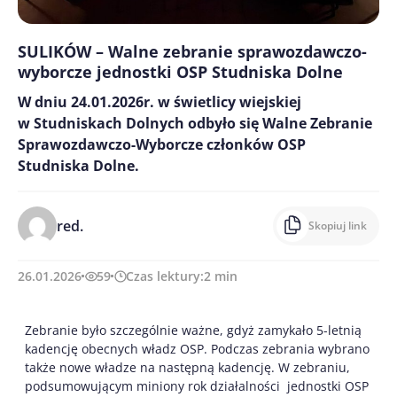
SULIKÓW – Walne zebranie sprawozdawczo-
wyborcze jednostki OSP Studniska Dolne
W dniu 24.01.2026r. w świetlicy wiejskiej
w Studniskach Dolnych odbyło się Walne Zebranie
Sprawozdawczo-Wyborcze członków OSP
Studniska Dolne.
red.
Skopiuj link
26.01.2026
59
Czas lektury:
2
min
Zebranie było szczególnie ważne, gdyż zamykało 5-letnią
kadencję obecnych władz OSP. Podczas zebrania wybrano
także nowe władze na następną kadencję. W zebraniu,
podsumowującym miniony rok działalności jednostki OSP