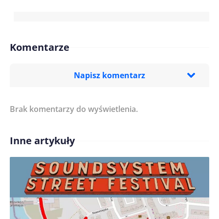
Komentarze
Napisz komentarz
Brak komentarzy do wyświetlenia.
Imię/ Nick*
Inne artykuły
Treść komentarza*