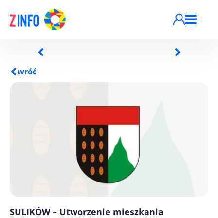
Przejdź do treści
wróć
SULIKÓW – Utworzenie mieszkania