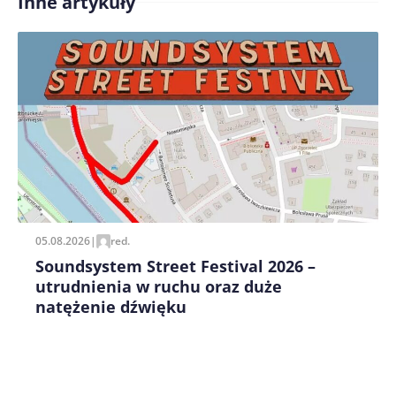
Inne artykuły
Treść komentarza*
Zapamiętaj moje dane w tej przeglądarce podczas
pisania kolejnych komentarzy.
05.08.2026
|
red.
Soundsystem Street Festival 2026 –
utrudnienia w ruchu oraz duże
natężenie dźwięku