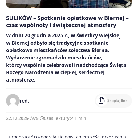
SULIKÓW – Spotkanie opłatkowe w Biernej –
czas wspólnoty i świątecznej atmosfery
W dniu 20 grudnia 2025 r., w świetlicy wiejskiej
w Biernej odbyło się tradycyjne spotkanie
opłatkowe mieszkańców sołectwa Bierna.
Wydarzenie zgromadziło mieszkańców,
którzy wspólnie celebrowali nadchodzące Święta
Bożego Narodzenia w ciepłej, serdecznej
atmosferze.
red.
Skopiuj link
22.12.2025
75
Czas lektury:
< 1
min
Uroczystość rozpoczęła się powitaniem gości przez Panią