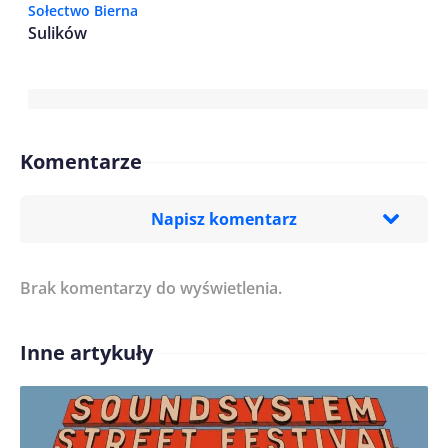
Sołectwo Bierna
Sulików
Komentarze
Napisz komentarz
Brak komentarzy do wyświetlenia.
Imię/ Nick*
Inne artykuły
Treść komentarza*