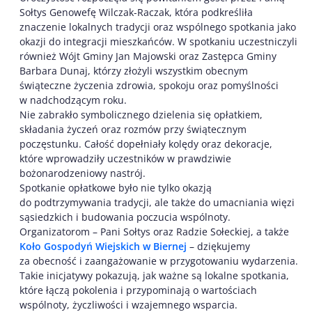
Sołtys Genowefę Wilczak-Raczak, która podkreśliła
znaczenie lokalnych tradycji oraz wspólnego spotkania jako
okazji do integracji mieszkańców. W spotkaniu uczestniczyli
również Wójt Gminy Jan Majowski oraz Zastępca Gminy
Barbara Dunaj, którzy złożyli wszystkim obecnym
świąteczne życzenia zdrowia, spokoju oraz pomyślności
w nadchodzącym roku.
Nie zabrakło symbolicznego dzielenia się opłatkiem,
składania życzeń oraz rozmów przy świątecznym
poczęstunku. Całość dopełniały kolędy oraz dekoracje,
które wprowadziły uczestników w prawdziwie
bożonarodzeniowy nastrój.
Spotkanie opłatkowe było nie tylko okazją
do podtrzymywania tradycji, ale także do umacniania więzi
sąsiedzkich i budowania poczucia wspólnoty.
Organizatorom – Pani Sołtys oraz Radzie Sołeckiej, a także
Koło Gospodyń Wiejskich w Biernej
– dziękujemy
za obecność i zaangażowanie w przygotowaniu wydarzenia.
Takie inicjatywy pokazują, jak ważne są lokalne spotkania,
które łączą pokolenia i przypominają o wartościach
wspólnoty, życzliwości i wzajemnego wsparcia.