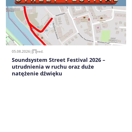
Zapamiętaj moje dane w tej przeglądarce podczas
pisania kolejnych komentarzy.
05.08.2026
|
red.
Soundsystem Street Festival 2026 –
utrudnienia w ruchu oraz duże
natężenie dźwięku