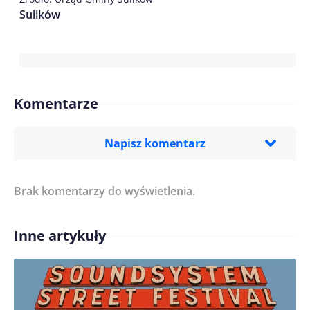
Sulików
Komentarze
Napisz komentarz
Brak komentarzy do wyświetlenia.
Imię/ Nick*
Inne artykuły
Treść komentarza*