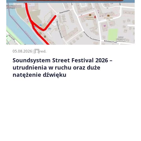
Zapamiętaj moje dane w tej przeglądarce podczas
pisania kolejnych komentarzy.
05.08.2026
|
red.
Soundsystem Street Festival 2026 –
utrudnienia w ruchu oraz duże
natężenie dźwięku