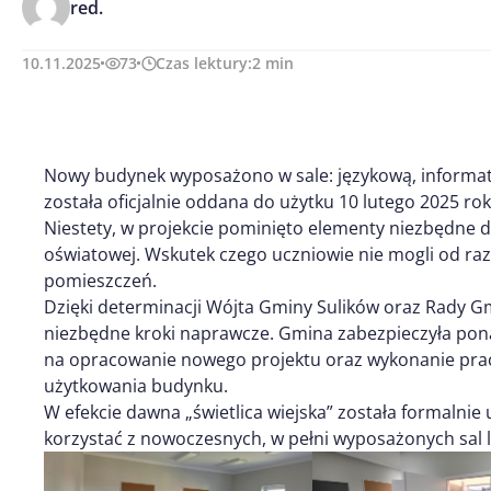
red.
10.11.2025
73
Czas lektury:
2
min
Nowy budynek wyposażono w sale: językową, informaty
została oficjalnie oddana do użytku 10 lutego 2025 rok
Niestety, w projekcie pominięto elementy niezbędne d
oświatowej. Wskutek czego uczniowie nie mogli od ra
pomieszczeń.
Dzięki determinacji Wójta Gminy Sulików oraz Rady Gm
niezbędne kroki naprawcze. Gmina zabezpieczyła pon
na opracowanie nowego projektu oraz wykonanie prac
użytkowania budynku.
W efekcie dawna „świetlica wiejska” została formalnie
korzystać z nowoczesnych, w pełni wyposażonych sal l