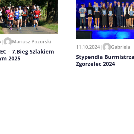
zeglądarce podczas pisania
5
|
Mariusz Pozorski
11.10.2024
|
Gabriela
C – 7.Bieg Szlakiem
Stypendia Burmistrz
ym 2025
Zgorzelec 2024