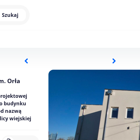
Szukaj
m. Orła
rojektowej
ego budynku
od nazwą
cy wiejskiej