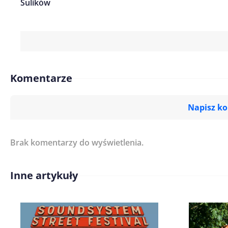
Sulików
Komentarze
Napisz k
Brak komentarzy do wyświetlenia.
Imię/ Nick*
Inne artykuły
Treść komentarza*