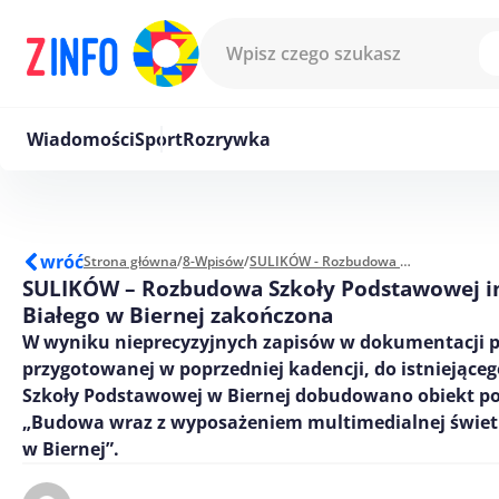
Przejdź do treści
Wiadomości
Sport
Rozrywka
wróć
Strona główna
/
8-Wpisów
/
SULIKÓW - Rozbudowa Szkoły Podstawowej im. Orła Białego w Biernej zakończona
SULIKÓW – Rozbudowa Szkoły Podstawowej i
Białego w Biernej zakończona
W wyniku nieprecyzyjnych zapisów w dokumentacji p
przygotowanej w poprzedniej kadencji, do istniejąc
Szkoły Podstawowej w Biernej dobudowano obiekt p
„Budowa wraz z wyposażeniem multimedialnej świetli
w Biernej”.