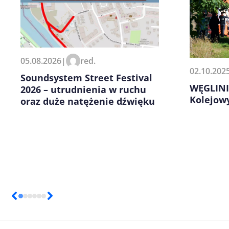
Zapamiętaj moje dane w tej pr
05.08.2026
|
red.
kolejnych komentarzy.
02.10.202
Soundsystem Street Festival
WĘGLINIE
2026 – utrudnienia w ruchu
Kolejow
oraz duże natężenie dźwięku