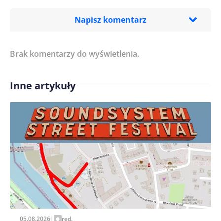
Napisz komentarz
Brak komentarzy do wyświetlenia.
Imię/ Nick*
Inne artykuły
Treść komentarza*
Zapamiętaj moje dane w tej przeglądarce podczas
pisania kolejnych komentarzy.
05.08.2026
|
red.