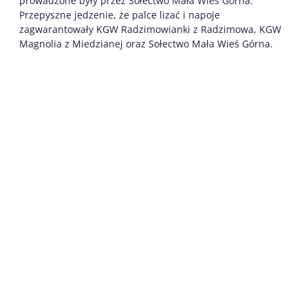
prowadzone były przez Sołectwo Mała Wieś Górna.
Przepyszne jedzenie, że palce lizać i napoje
zagwarantowały KGW Radzimowianki z Radzimowa, KGW
Magnolia z Miedzianej oraz Sołectwo Mała Wieś Górna.