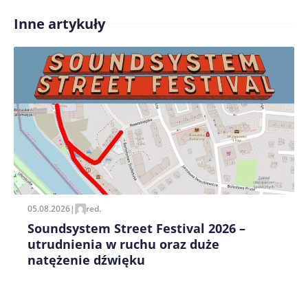
Inne artykuły
Treść komentarza*
Zapamiętaj moje dane w tej przeglądarce podczas
pisania kolejnych komentarzy.
05.08.2026
|
red.
Soundsystem Street Festival 2026 –
utrudnienia w ruchu oraz duże
natężenie dźwięku