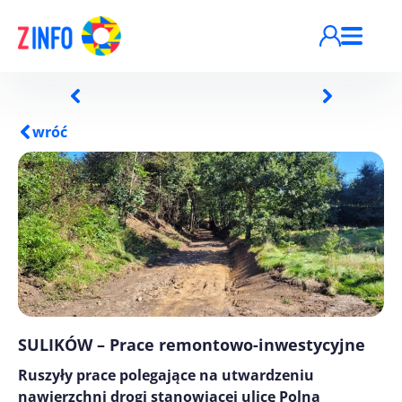
Przejdź do treści
wróć
SULIKÓW – Prace remontowo-inwestycyjne
Ruszyły prace polegające na utwardzeniu
nawierzchni drogi stanowiącej ulicę Polną