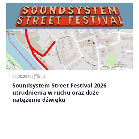
Zapamiętaj moje dane w tej przeglądarce podczas
pisania kolejnych komentarzy.
05.08.2026
|
red.
Soundsystem Street Festival 2026 –
utrudnienia w ruchu oraz duże
natężenie dźwięku