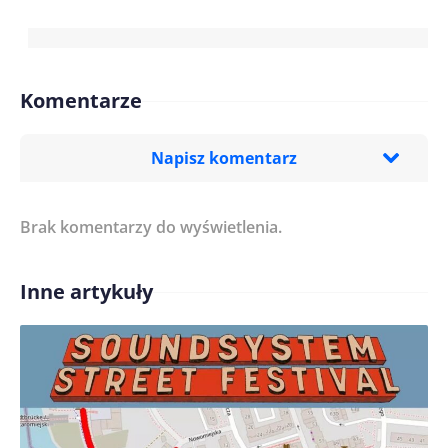
Komentarze
Napisz komentarz
Brak komentarzy do wyświetlenia.
Imię/ Nick*
Inne artykuły
Treść komentarza*