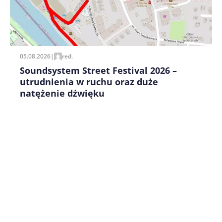
Zapamiętaj moje dane w tej przeglądarce podczas
pisania kolejnych komentarzy.
05.08.2026
|
red.
Soundsystem Street Festival 2026 –
utrudnienia w ruchu oraz duże
natężenie dźwięku