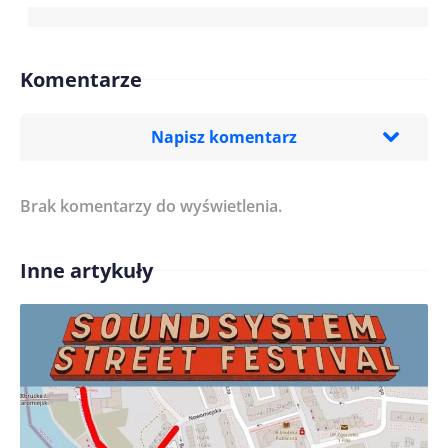
Komentarze
Napisz komentarz
Brak komentarzy do wyświetlenia.
Imię/ Nick*
Inne artykuły
Treść komentarza*