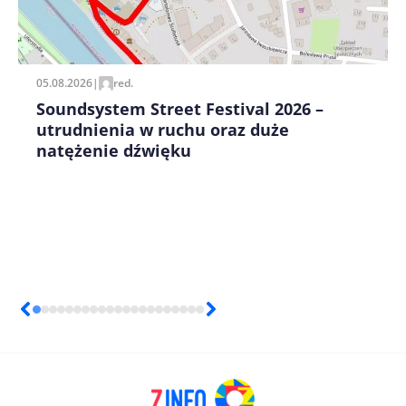
Zapamiętaj moje dane w tej przeglądarce podczas
pisania kolejnych komentarzy.
05.08.2026
|
red.
Soundsystem Street Festival 2026 –
utrudnienia w ruchu oraz duże
natężenie dźwięku