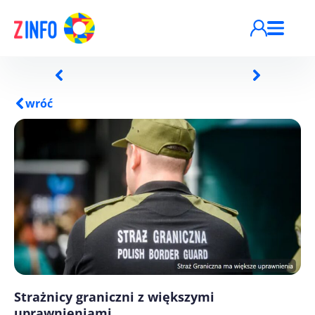
Przejdź do treści
wróć
Strażnicy graniczni z większymi
uprawnieniami