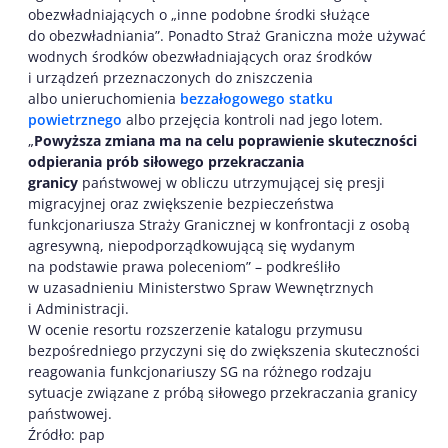
obezwładniających o „inne podobne środki służące
do obezwładniania”. Ponadto Straż Graniczna może używać
wodnych środków obezwładniających oraz środków
i urządzeń przeznaczonych do zniszczenia
albo unieruchomienia
bezzałogowego statku
powietrznego
albo przejęcia kontroli nad jego lotem.
„
Powyższa zmiana ma na celu poprawienie skuteczności
odpierania prób siłowego przekraczania
granicy
państwowej w obliczu utrzymującej się presji
migracyjnej oraz zwiększenie bezpieczeństwa
funkcjonariusza Straży Granicznej w konfrontacji z osobą
agresywną, niepodporządkowującą się wydanym
na podstawie prawa poleceniom” – podkreśliło
w uzasadnieniu Ministerstwo Spraw Wewnętrznych
i Administracji.
W ocenie resortu rozszerzenie katalogu przymusu
bezpośredniego przyczyni się do zwiększenia skuteczności
reagowania funkcjonariuszy SG na różnego rodzaju
sytuacje związane z próbą siłowego przekraczania granicy
państwowej.
Źródło: pap