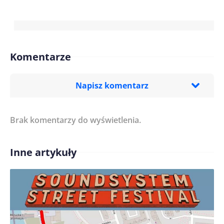
Komentarze
Napisz komentarz
Brak komentarzy do wyświetlenia.
Imię/ Nick*
Inne artykuły
Treść komentarza*