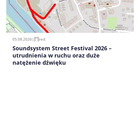
Zapamiętaj moje dane w tej przeglądarce podczas
pisania kolejnych komentarzy.
05.08.2026
|
red.
Soundsystem Street Festival 2026 –
utrudnienia w ruchu oraz duże
natężenie dźwięku